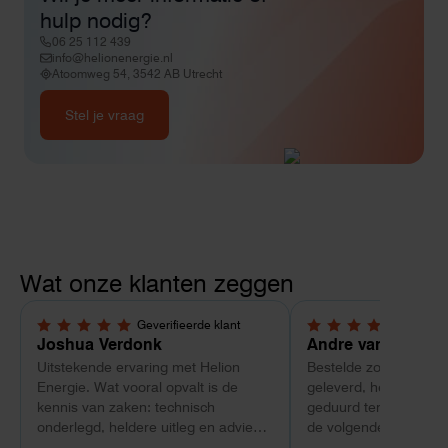
hulp nodig?
06 25 112 439
info@helionenergie.nl
Atoomweg 54, 3542 AB Utrecht
Stel je vraag
Wat onze klanten zeggen
Geverifieerde klant
Geverif
5,0 van 5 sterren
4 van 5 sterren
Joshua Verdonk
Andre van Tussen
Uitstekende ervaring met Helion
Bestelde zonnepanele
Energie. Wat vooral opvalt is de
geleverd, heeft wel e
kennis van zaken: technisch
geduurd terwijl bij ee
onderlegd, heldere uitleg en advies
de volgende dag al ge
dat aansloot op onze situatie in
Maar verder top en 