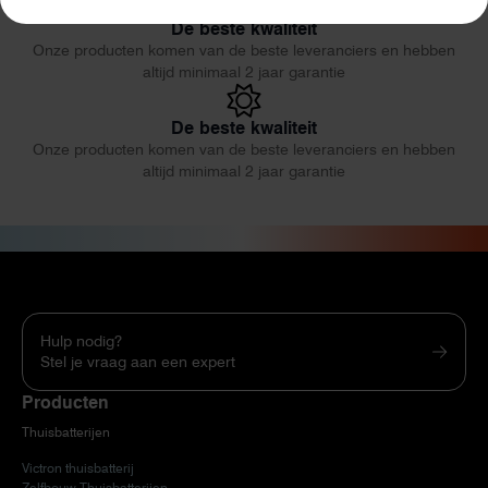
De beste kwaliteit
Onze producten komen van de beste leveranciers en hebben
altijd minimaal 2 jaar garantie
De beste kwaliteit
Onze producten komen van de beste leveranciers en hebben
altijd minimaal 2 jaar garantie
Hulp nodig?
Stel je vraag aan een expert
Producten
Thuisbatterijen
Victron thuisbatterij
Zelfbouw Thuisbatterijen