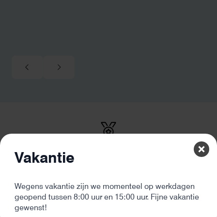
De beste kwaliteit
Onze producten komen van de beste leveranciers en hebben
Vakantie
altijd minimaal 2 jaar garantie
Eerlijk en deskundig advies
Wegens vakantie zijn we momenteel op werkdagen
Onze producten komen van de beste leveranciers en hebben
geopend tussen 8:00 uur en 15:00 uur. Fijne vakantie
altijd minimaal 2 jaar garantie
gewenst!