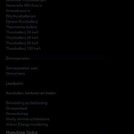
Generieke 48V Accu’s
Growatt accu’s
Bliq thuisbatterijen
Dyness thuisbatterij
Thermische batterij
Thuisbatterij 20 kwh
Thuisbatterij 30 kwh
Thuisbatterij 50 kwh
Thuisbatterij 100 kwh
Zonnepanelen
Zonnepanelen sets
Omvormers
Laadpalen
Aansluiten, besturen en meten
Bekabeling en bedrading
Groepenkast
Gereedschap
Shelly slimme schakelaars
Victron Energy monitoring
Handige links