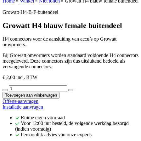
Home
»
Winkel
»
Niet tonen
»
Growatt H4 blauw female buitendeel
Growatt-H4-B-F-buitendeel
Growatt H4 blauw female buitendeel
H4 connectors voor de aansluiting van accu’s op Growatt
omvormers.
Bij Growatt omvormers worden standaard voldoende H4 connectors
meegeleverd. Deze connectors zijn dus uitsluitend bedoeld als
vervangende connectors.
€
2,00
incl. BTW
Growatt
H4
Toevoegen aan winkelwagen
blauw
Offerte aanvragen
female
Installatie aanvragen
buitendeel
aantal
Ruime eigen voorraad
Voor 12:00 uur besteld, de volgende werkdag bezorgd
(indien voorradig)
Persoonlijk advies van onze experts