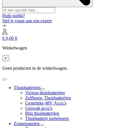
Hulp nodig?
Stel je vraag aan een expert
€
0,00
0
Winkelwagen
×
Geen producten in de winkelwagen.
Thuisbatterijen
Victron thuisbatterijen
Zelfbouw Thuisbatterijen
Generieke 48V Accu’s
Growatt accu’s
Bliq thuisbatterijen
Thuisbatterij toebehoren
Zonnepanelen