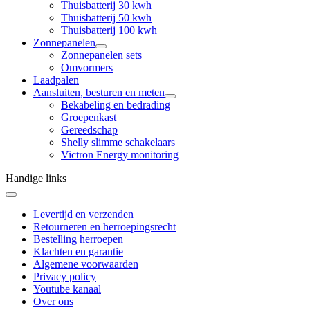
Thuisbatterij 30 kwh
Thuisbatterij 50 kwh
Thuisbatterij 100 kwh
Zonnepanelen
Zonnepanelen sets
Omvormers
Laadpalen
Aansluiten, besturen en meten
Bekabeling en bedrading
Groepenkast
Gereedschap
Shelly slimme schakelaars
Victron Energy monitoring
Handige links
Levertijd en verzenden
Retourneren en herroepingsrecht
Bestelling herroepen
Klachten en garantie
Algemene voorwaarden
Privacy policy
Youtube kanaal
Over ons