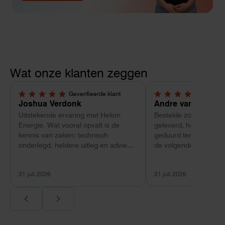
Wat onze klanten zeggen
Geverifieerde klant
Geverif
5,0 van 5 sterren
4 van 5 sterren
Joshua Verdonk
Andre van Tussen
Uitstekende ervaring met Helion
Bestelde zonnepanele
Energie. Wat vooral opvalt is de
geleverd, heeft wel e
kennis van zaken: technisch
geduurd terwijl bij ee
onderlegd, heldere uitleg en advies
de volgende dag al ge
dat aansloot op onze situatie in
Maar verder top en 
plaats van een standaardpakket.
liggend verpakt op bre
31 juli 2026
31 juli 2026
Ook de nazorg is uitgebreid.
Voor ondernemers extra interessant:
wij zaten met een
capaciteitsprobleem. Een zwaardere