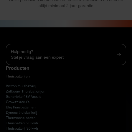
altijd minimaal 2 jaar garantie
Hulp nodig?
Stel je vraag aan een expert
Producten
Thuisbatterijen
Victron thuisbatterij
Zelfbouw Thuisbatterijen
Generieke 48V Accu’s
Growatt accu’s
Bliq thuisbatterijen
Dyness thuisbatterij
Thermische batterij
Thuisbatterij 20 kwh
Thuisbatterij 30 kwh