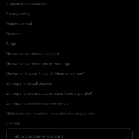
Algemene voorwaarden
Privacy policy
Youtube kanaal
Over ons
Blogs
Growatt omvormer oplossingen
Growatt omvormer errors en warnings
Omvormer kiezen: 1-fase of 3-fase omvormer?
Zonnepanelen zelf plaatsen
Zonnepanelen correct aansluiten: Serie of parallel?
Zonnepanelen met micro-omvormers
Optimizers zonnepanelen en zonnestroomsystemen
Sitemap
Heb je specifieke wensen?