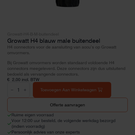
Growatt-H4-B-M-buitendeel
Growatt H4 blauw male buitendeel
H4 connectors voor de aansluiting van accu’s op Growatt
omvormers.
Bij Growatt omvormers worden standaard voldoende H4
connectors meegeleverd. Deze connectors zijn dus uitsluitend
bedoeld als vervangende connectors.
€
2,00
incl. BTW
Growatt
H4
Toevoegen Aan Winkelwagen
blauw
male
buitendeel
Offerte aanvragen
aantal
Ruime eigen voorraad
Voor 12:00 uur besteld, de volgende werkdag bezorgd
(indien voorradig)
Persoonlijk advies van onze experts