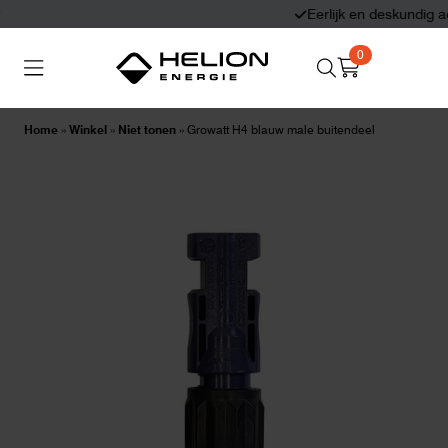
Eerlijk en deskundig advies
0
Search
Thuisbatterijen
Zonnepanelen
for:
Home
»
Winkel
»
Niet tonen
»
Growatt H4 blauw male buitendeel
Laadpalen
Aansluiten,
besturen en meten
Informatie