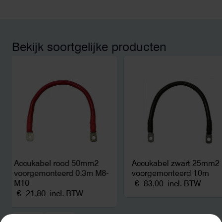
aansluiting via de ne
betekende een fors be
en hoger vastrecht. Vi
bereikten we hetzelfd
kwart van die kosten, 
Bekijk soortgelijke producten
noodstroom voor de h
en zicht op zelfvoorzi
zonnepanelen. Een aa
netcongestie.
Accukabel rood 50mm2
Accukabel zwart 25mm2
voorgemonteerd 0.3m M8-
voorgemonteerd 10m
M10
€
83,00
incl. BTW
€
21,80
incl. BTW