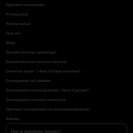
Algemene voorwaarden
Privacy policy
Youtube kanaal
Over ons
Blogs
Growatt omvormer oplossingen
Growatt omvormer errors en warnings
Omvormer kiezen: 1-fase of 3-fase omvormer?
Zonnepanelen zelf plaatsen
Zonnepanelen correct aansluiten: Serie of parallel?
Zonnepanelen met micro-omvormers
Optimizers zonnepanelen en zonnestroomsystemen
Sitemap
Heb je specifieke wensen?