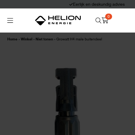
Eerlijk en deskundig advies
0
Search
Thuisbatterijen
Zonnepanelen
for:
Home
»
Winkel
»
Niet tonen
»
Growatt H4 male buitendeel
Laadpalen
Aansluiten,
besturen en meten
Informatie