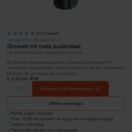
5,0 (1 review)
Growatt-H4-male-buitendeel
Growatt H4 male buitendeel
H4 connectors voor Growatt omvormers.
Bij Growatt omvormers worden standaard voldoende H4
connectors meegeleverd. Deze connectors zijn dus uitsluitend
bedoeld als vervangende connectors.
€
2,00
incl. BTW
Growatt
H4
Toevoegen Aan Winkelwagen
male
buitendeel
aantal
Offerte aanvragen
Ruime eigen voorraad
Voor 12:00 uur besteld, de volgende werkdag bezorgd
(indien voorradig)
Persoonlijk advies van onze experts