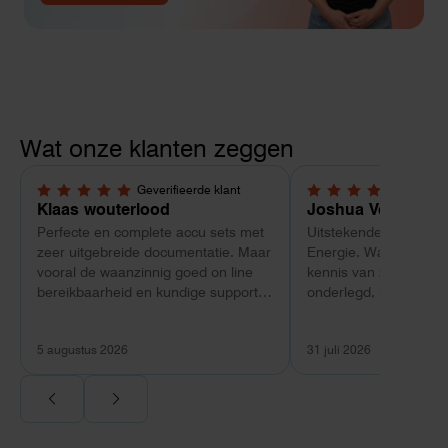
Wat onze klanten zeggen
Geverifieerde klant
Geverif
5,0 van 5 sterren
5,0 van 5 sterren
Klaas wouterlood
Joshua Verdonk
Perfecte en complete accu sets met
Uitstekende ervaring 
zeer uitgebreide documentatie. Maar
Energie. Wat vooral op
vooral de waanzinnig goed on line
kennis van zaken: tec
bereikbaarheid en kundige support
onderlegd, heldere uit
van Toby Doorn maakte voor mij alle
dat aansloot op onze s
verschil.
plaats van een standa
5 augustus 2026
31 juli 2026
Ook de nazorg is uitge
Voor ondernemers extr
wij zaten met een
capaciteitsprobleem.