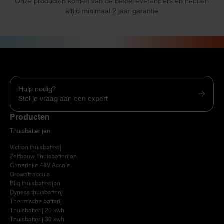
Onze producten komen van de beste leveranciers en hebben
altijd minimaal 2 jaar garantie
Hulp nodig?
Stel je vraag aan een expert
Producten
Thuisbatterijen
Victron thuisbatterij
Zelfbouw Thuisbatterijen
Generieke 48V Accu’s
Growatt accu’s
Bliq thuisbatterijen
Dyness thuisbatterij
Thermische batterij
Thuisbatterij 20 kwh
Thuisbatterij 30 kwh