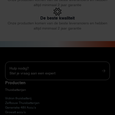
altijd minimaal 2 jaar garantie
De beste kwaliteit
Onze producten komen van de beste leveranciers en hebben
altijd minimaal 2 jaar garantie
Hulp nodig?
Stel je vraag aan een expert
Producten
Thuisbatterijen
Victron thuisbatterij
Zelfbouw Thuisbatterijen
Generieke 48V Accu’s
Growatt accu’s