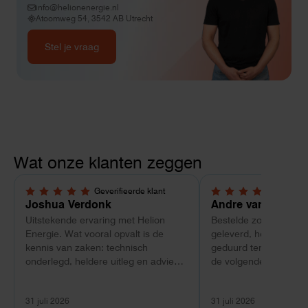
info@helionenergie.nl
Atoomweg 54, 3542 AB Utrecht
Stel je vraag
Wat onze klanten zeggen
Geverifieerde klant
Geverif
5,0 van 5 sterren
4 van 5 sterren
Joshua Verdonk
Andre van Tussen
Uitstekende ervaring met Helion
Bestelde zonnepanele
Energie. Wat vooral opvalt is de
geleverd, heeft wel e
kennis van zaken: technisch
geduurd terwijl bij ee
onderlegd, heldere uitleg en advies
de volgende dag al ge
dat aansloot op onze situatie in
Maar verder top en 
plaats van een standaardpakket.
liggend verpakt op bre
31 juli 2026
31 juli 2026
Ook de nazorg is uitgebreid.