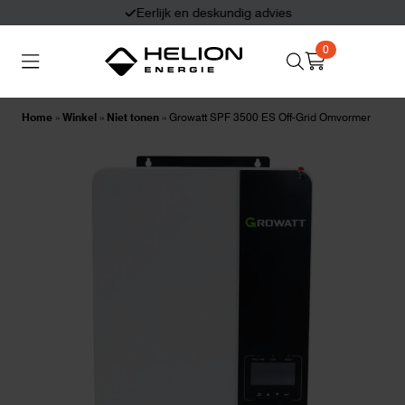
Eerlijk en deskundig advies
0
Search
Thuisbatterijen
Zonnepanelen
for:
Home
»
Winkel
»
Niet tonen
»
Growatt SPF 3500 ES Off-Grid Omvormer
Laadpalen
Aansluiten,
besturen en meten
Informatie