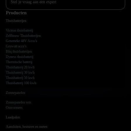
Stel je vraag aan een expert
Producten
Thuisbatterijen
Victron thuisbatterij
Zelfbouw Thuisbatterijen
Generieke 48V Accu’s
Growatt accu’s
Bliq thuisbatterijen
Dyness thuisbatterij
Thermische batterij
Thuisbatterij 20 kwh
Thuisbatterij 30 kwh
Thuisbatterij 50 kwh
Thuisbatterij 100 kwh
Zonnepanelen
Zonnepanelen sets
Omvormers
Laadpalen
Aansluiten, besturen en meten