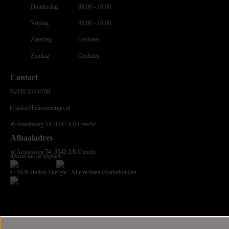
Donderdag
08:00 - 18:00
Vrijdag
08:00 - 18:00
Zaterdag
Gesloten
Zondag
Gesloten
Contact
030 555 6788
info@helionenergie.nl
Atoomweg 54, 3542 AB Utrecht
Afhaaladres
Atoomweg 54, 3542 AB Utrecht
Afhalen kan op afspraak
© 2026 Helion Energie - Alle rechten voorbehouden