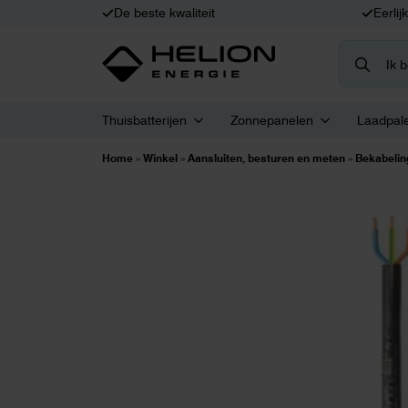
De beste kwaliteit
Eerlij
Search
for:
Thuisbatterijen
Zonnepanelen
Laadpal
Home
»
Winkel
»
Aansluiten, besturen en meten
»
Bekabelin