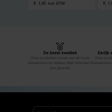
€
1,90
incl. BTW
€
1,
De beste kwaliteit
Eerlijk
Onze producten komen van de beste
Onze prod
leveranciers en hebben altijd minimaal 2
leveranciers
jaar garantie