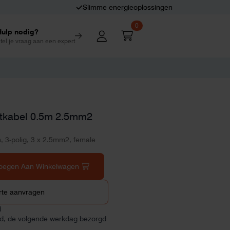
Slimme energieoplossingen
0
Hulp nodig?
tel je vraag aan een expert
itkabel 0.5m 2.5mm2
, 3-polig, 3 x 2.5mm2, female
oegen Aan Winkelwagen
rte aanvragen
d
ld, de volgende werkdag bezorgd