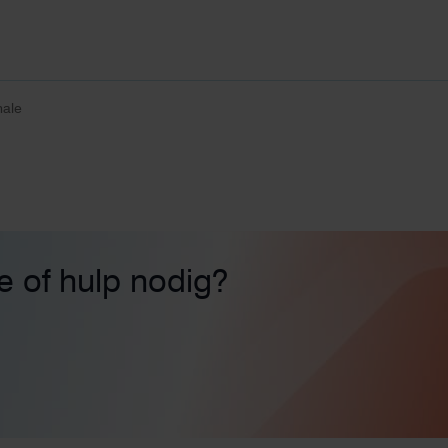
male
ie of hulp nodig?