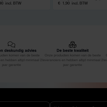
90
incl. BTW
€
1,90
incl. BTW
 en deskundig advies
De beste kwaliteit
ucten komen van de beste
Onze producten komen van de beste
 en hebben altijd minimaal 2
leveranciers en hebben altijd minimaal 2
le
jaar garantie
jaar garantie