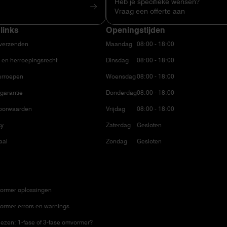
Heb je specifieke wensen?
Vraag een offerte aan
links
Openingstijden
 verzenden
Maandag
08:00 - 18:00
 en herroepingsrecht
Dinsdag
08:00 - 18:00
erroepen
Woensdag
08:00 - 18:00
garantie
Donderdag
08:00 - 18:00
oorwaarden
Vrijdag
08:00 - 18:00
cy
Zaterdag
Gesloten
aal
Zondag
Gesloten
ormer oplossingen
ormer errors en warnings
ezen: 1-fase of 3-fase omvormer?