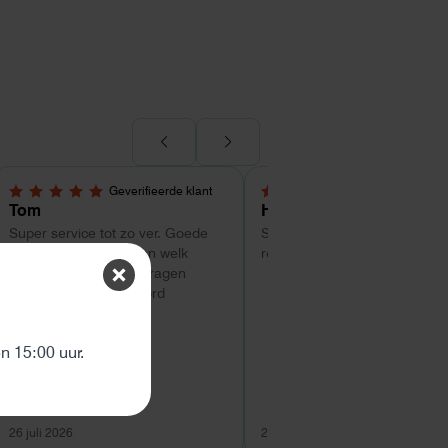
Geverifieerde klant
Geverifieerde kl
5,0 van 5 sterren
4 van 5 sterren
Tom
Hans Kollenbrander
Super service tot zo ver. Goede
Snelle levering en goede snel
hulp met uitzoeken van welk
respons bij installatie.
systeem geschikt is. Vragen
worden snel beantwoord
ten
 15:00 uur.
26 juli 2026
26 juli 2026