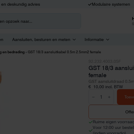
k en deskundig advies
Modulaire systemen
S
en
Aansluiten, besturen en meten
Informatie
g en bedrading
»
GST 18/3 aansluitkabel 0.5m 2.5mm2 female
92.232.4003.05F
GST 18/3 aanslu
female
GST aansluitdraad 0.5m
€
10,00
incl. BTW
GST
18/3
Toev
aansluitkabel
0.5m
2.5mm2
Offe
female
aantal
Ruime eigen voorraa
Voor 12:00 uur beste
(indien voorradig)