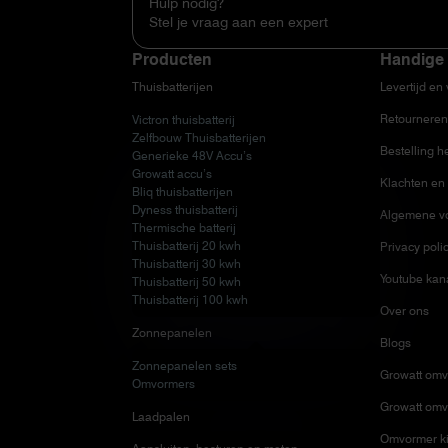
Hulp nodig?
Stel je vraag aan een expert
Producten
Handige 
Thuisbatterijen
Levertijd en
Retourneren
Victron thuisbatterij
Zelfbouw Thuisbatterijen
Bestelling h
Generieke 48V Accu’s
Growatt accu’s
Klachten en 
Bliq thuisbatterijen
Dyness thuisbatterij
Algemene v
Thermische batterij
Thuisbatterij 20 kwh
Privacy poli
Thuisbatterij 30 kwh
Youtube kan
Thuisbatterij 50 kwh
Thuisbatterij 100 kwh
Over ons
Zonnepanelen
Blogs
Zonnepanelen sets
Growatt omv
Omvormers
Growatt omv
Laadpalen
Omvormer ki