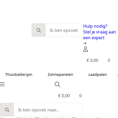
Eerlijk en deskundig advies
Modulaire systemen
Slimme energieoplossingen
De beste kwaliteit
Search
Hulp nodig?
for:
Stel je vraag aan
een expert
€
0,00
0
Thuisbatterijen
Zonnepanelen
Laadpalen
€
0,00
0
Search
for: