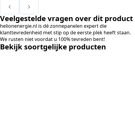
Voor ondernemers extra i
wij zaten met een
Veelgestelde vragen over dit product
capaciteitsprobleem. Ee
aansluiting via de netbe
helionenergie.nl is dé zonnepanelen expert die
betekende een fors bedra
klanttevredenheid met stip op de eerste plek heeft staan.
en hoger vastrecht. Via H
We rusten niet voordat u 100% tevreden bent!
bereikten we hetzelfde v
Bekijk soortgelijke producten
kwart van die kosten, plu
noodstroom voor de hele
en zicht op zelfvoorzieni
zonnepanelen. Een aanra
netcongestie.