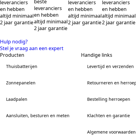
beste
leveranciers
leveranciers
leveranciers
leveranciers
en hebben
en hebben
en hebben
en hebben
altijd minimaal
altijd minimaal
altijd minimaal
altijd minimaal
2 jaar garantie
2 jaar garantie
2 jaar garantie
2 jaar garantie
Hulp nodig?
Stel je vraag aan een expert
Producten
Handige links
Thuisbatterijen
Levertijd en verzenden
Zonnepanelen
Retourneren en herroe
Laadpalen
Bestelling herroepen
Aansluiten, besturen en meten
Klachten en garantie
Algemene voorwaarden