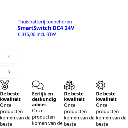
Thuisbatterij toebehoren
Th
SmartSwitch DC4 24V
Wa
€
315,00
incl. BTW
€
7
De beste
Eerlijk en
De beste
De beste
kwaliteit
deskundig
kwaliteit
kwaliteit
advies
Onze
Onze
Onze
Onze
producten
producten
producten
producten
komen van de
komen van de
komen van de
komen van de
beste
beste
beste