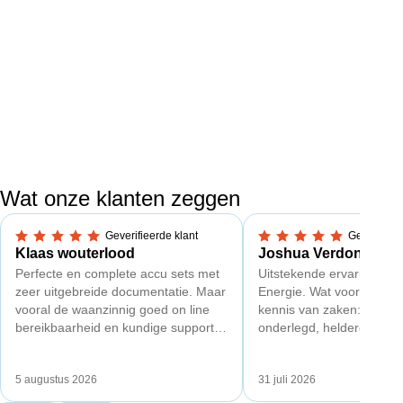
Wat onze klanten zeggen
Geverifieerde klant
Geverifieer
5,0 van 5 sterren
5,0 van 5 sterren
Klaas wouterlood
Joshua Verdonk
Perfecte en complete accu sets met
Uitstekende ervaring met
zeer uitgebreide documentatie. Maar
Energie. Wat vooral opval
vooral de waanzinnig goed on line
kennis van zaken: techni
bereikbaarheid en kundige support
onderlegd, heldere uitleg
van Toby Doorn maakte voor mij alle
dat aansloot op onze situa
verschil.
plaats van een standaard
5 augustus 2026
31 juli 2026
Ook de nazorg is uitgebre