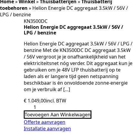
Home
»
Winkel
»
Thuisbatterijen
»
Thuisbatterij
toebehoren
»
Helion Energie DC aggregaat 3.5kW / 56V /
LPG / benzine
KN3500DC
Helion Energie DC aggregaat 3.5kW / 56V /
LPG / benzine
Helion Energie DC aggregaat 3.5kW / 56V / LPG /
benzine Met de KN3500DC DC aggregaat 3.5kW
/ 56V vergroot je je onafhankelijkheid van het
elektriciteitsnet nóg verder. Dit aggregaat kun je
gebruiken om je 48V LFP thuisbatterij op te
laden als er langere tijd geen netspanning
beschikbaar is én onvoldoende zonne-energie
om je verbruik af […]
€
1.049,00
incl. BTW
Helion
Energie
Toevoegen Aan Winkelwagen
DC
aggregaat
Offerte aanvragen
3.5kW
Installatie aanvragen
/