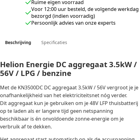
56V
Ruime eigen voorraad
/
Voor 12:00 uur besteld, de volgende werkdag
LPG
bezorgd (indien voorradig)
/
benzine
Persoonlijk advies van onze experts
aantal
Beschrijving
Specificaties
Helion Energie DC aggregaat 3.5kW /
56V / LPG / benzine
Met de KN3500DC DC aggregaat 3.5kW / 56V vergroot je je
onafhankelijkheid van het elektriciteitsnet nóg verder.
Dit aggregaat kun je gebruiken om je 48V LFP thuisbatterij
op te laden als er langere tijd geen netspanning
beschikbaar is én onvoldoende zonne-energie om je
verbruik af te dekken.
Het aggregaat start automatisch op als de accuspanning