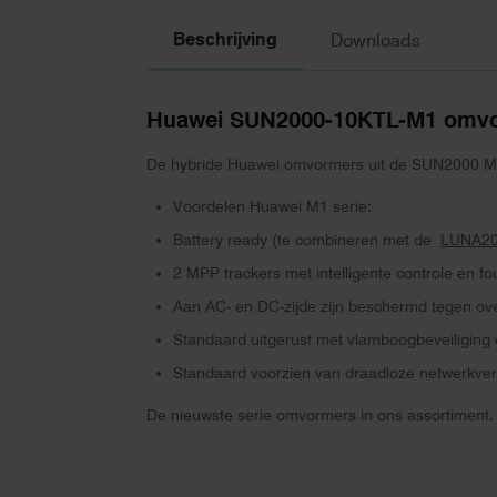
Beschrijving
Downloads
Huawei SUN2000-10KTL-M1 omv
De hybride Huawei omvormers uit de SUN2000 M1 ser
Voordelen Huawei M1 serie:
Battery ready (te combineren met de
LUNA2
2 MPP trackers met intelligente controle en f
Aan AC- en DC-zijde zijn beschermd tegen ove
Standaard uitgerust met vlamboogbeveiliging
Standaard voorzien van draadloze netwerkver
De nieuwste serie omvormers in ons assortiment. 