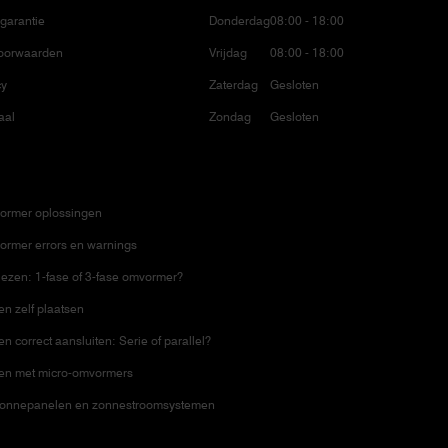
garantie
Donderdag
08:00 - 18:00
oorwaarden
Vrijdag
08:00 - 18:00
cy
Zaterdag
Gesloten
aal
Zondag
Gesloten
ormer oplossingen
ormer errors en warnings
ezen: 1-fase of 3-fase omvormer?
n zelf plaatsen
 correct aansluiten: Serie of parallel?
en met micro-omvormers
zonnepanelen en zonnestroomsystemen