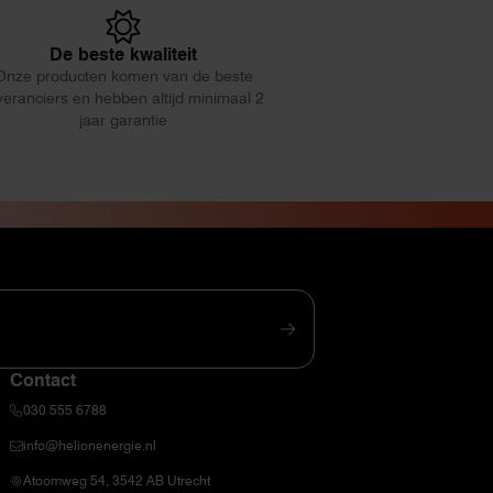
De beste kwaliteit
Onze producten komen van de beste
veranciers en hebben altijd minimaal 2
jaar garantie
Contact
030 555 6788
info@helionenergie.nl
Atoomweg 54, 3542 AB Utrecht