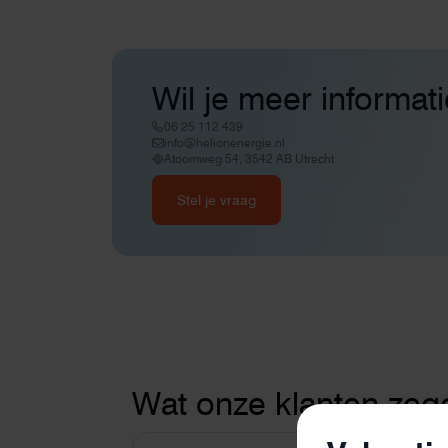
Wil je meer informat
06 25 112 439
info@helionenergie.nl
Atoomweg 54, 3542 AB Utrecht
Stel je vraag
Wat onze klanten zeg
Thuisbatterije