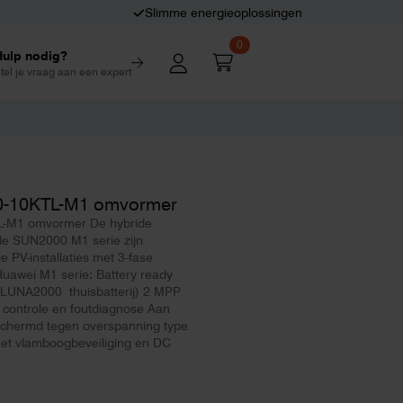
Slimme energieoplossingen
0
Hulp nodig?
tel je vraag aan een expert
0-10KTL-M1 omvormer
-M1 omvormer De hybride
e SUN2000 M1 serie zijn
e PV-installaties met 3-fase
Huawei M1 serie: Battery ready
 LUNA2000 thuisbatterij) 2 MPP
e controle en foutdiagnose Aan
eschermd tegen overspanning type
met vlamboogbeveiliging en DC