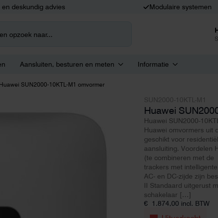
k en deskundig advies
Modulaire systemen
S
en
Aansluiten, besturen en meten
Informatie
Huawei SUN2000-10KTL-M1 omvormer
SUN2000-10KTL-M1
Huawei SUN200
Huawei SUN2000-10KTL
Huawei omvormers uit d
geschikt voor residentiël
aansluiting. Voordelen 
(te combineren met de
trackers met intelligent
AC- en DC-zijde zijn b
II Standaard uitgerust 
schakelaar […]
€
1.874,00
incl. BTW