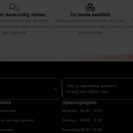
 en deskundig advies
De beste kwaliteit
ucten komen van de beste
Onze producten komen van de beste
 en hebben altijd minimaal 2
leveranciers en hebben altijd minimaal 2
le
jaar garantie
jaar garantie
Heb je specifieke wensen?
Vraag een offerte aan
links
Openingstijden
 verzenden
Maandag
08:00 - 18:00
 en herroepingsrecht
Dinsdag
08:00 - 18:00
erroepen
Woensdag
08:00 - 18:00