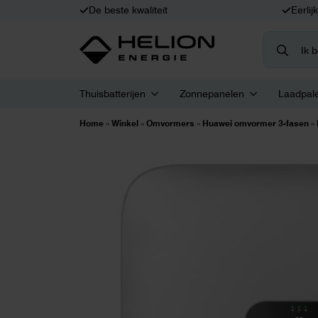
De beste kwaliteit
Eerlij
Search
for:
Thuisbatterijen
Zonnepanelen
Laadpal
Home
»
Winkel
»
Omvormers
»
Huawei omvormer 3-fasen
»