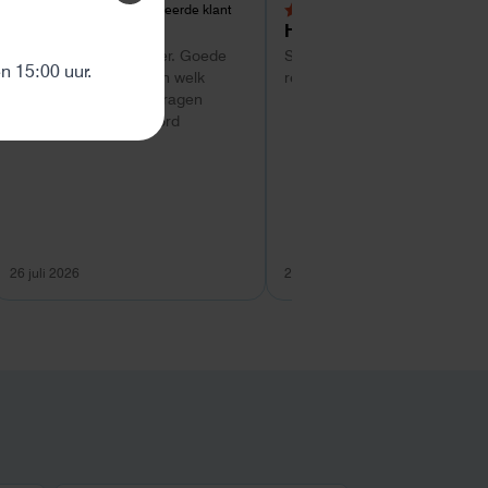
Geverifieerde klant
Geverifieerde kl
5,0 van 5 sterren
4 van 5 sterren
Tom
Hans Kollenbrander
ten
Super service tot zo ver. Goede
Snelle levering en goede snel
 15:00 uur.
hulp met uitzoeken van welk
respons bij installatie.
systeem geschikt is. Vragen
worden snel beantwoord
26 juli 2026
26 juli 2026