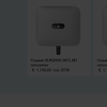
zonnepanelen. Een aanrader bij
netcongestie.
Huawei SUN2000-3KTL-M1
Huaw
omvormer
omvo
€
1.140,00
incl. BTW
€
1.