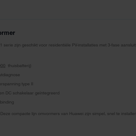
ormer
ie zijn geschikt voor residentiële PV-installaties met 3-fase aansluit
000
thuisbatterij)
outdiagnose
rspanning type II
 en DC schakelaar geïntegreerd
binding
Deze compacte lijn omvormers van Huawei zijn simpel, snel te installer