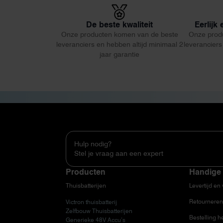
De beste kwaliteit
Eerlijk
Onze producten komen van de beste
Onze prod
leveranciers en hebben altijd minimaal 2
leveranciers
jaar garantie
Hulp nodig?
Stel je vraag aan een expert
Producten
Handige 
Thuisbatterijen
Levertijd en
Retourneren
Victron thuisbatterij
Zelfbouw Thuisbatterijen
Bestelling h
Generieke 48V Accu’s