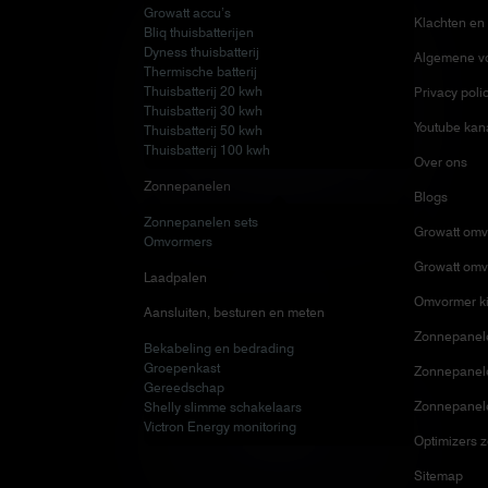
Growatt accu’s
Klachten en 
Bliq thuisbatterijen
Dyness thuisbatterij
Algemene v
Thermische batterij
Thuisbatterij 20 kwh
Privacy poli
Thuisbatterij 30 kwh
Youtube kan
Thuisbatterij 50 kwh
Thuisbatterij 100 kwh
Over ons
Zonnepanelen
Blogs
Zonnepanelen sets
Growatt omv
Omvormers
Growatt omv
Laadpalen
Omvormer ki
Aansluiten, besturen en meten
Zonnepanele
Bekabeling en bedrading
Groepenkast
Zonnepanelen
Gereedschap
Zonnepanel
Shelly slimme schakelaars
Victron Energy monitoring
Optimizers 
Sitemap