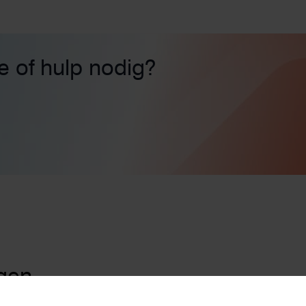
ie of hulp nodig?
gen
n
Zonnepanelen