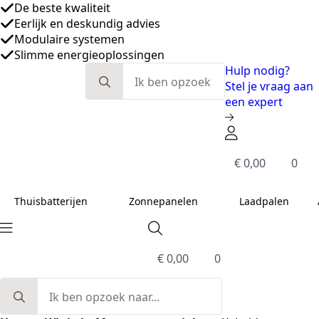
Eerlijk en deskundig advies
Modulaire systemen
Slimme energieoplossingen
De beste kwaliteit
Search
Hulp nodig?
for:
Stel je vraag aan
een expert
€
0,00
0
Thuisbatterijen
Zonnepanelen
Laadpalen
€
0,00
0
Search
for: