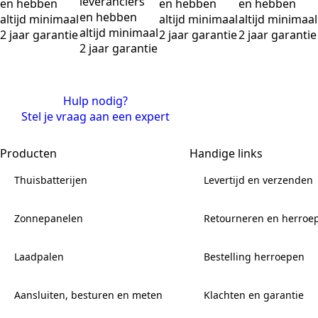
leveranciers
en hebben
en hebben
en hebben
en hebben
altijd minimaal
altijd minimaal
altijd minimaal
altijd minimaal
2 jaar garantie
2 jaar garantie
2 jaar garantie
2 jaar garantie
Hulp nodig?
Stel je vraag aan een expert
Producten
Handige links
Thuisbatterijen
Levertijd en verzenden
Zonnepanelen
Retourneren en herroe
Laadpalen
Bestelling herroepen
Aansluiten, besturen en meten
Klachten en garantie