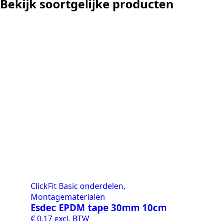
Bekijk soortgelijke producten
kwart van die kosten, plus
noodstroom voor de hele camping
en zicht op zelfvoorziening met
zonnepanelen. Een aanrader bij
netcongestie.
ClickFit Basic onderdelen,
Montagematerialen
Esdec EPDM tape 30mm 10cm
€
0,17
excl. BTW