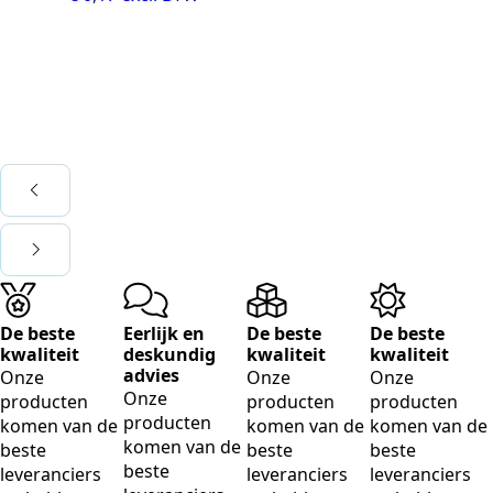
Cl
Mo
Cl
€
3
De beste
Eerlijk en
De beste
De beste
kwaliteit
deskundig
kwaliteit
kwaliteit
advies
Onze
Onze
Onze
Onze
producten
producten
producten
producten
komen van de
komen van de
komen van de
komen van de
beste
beste
beste
beste
leveranciers
leveranciers
leveranciers