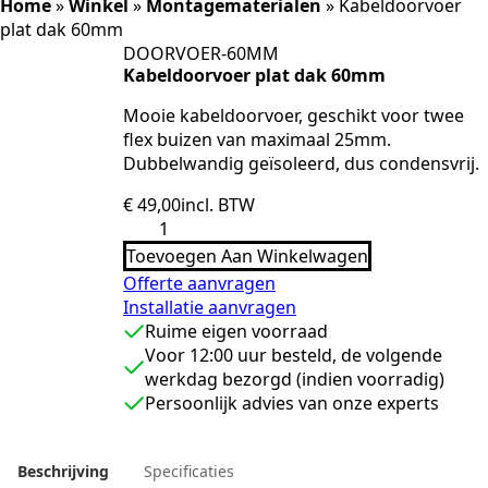
Home
»
Winkel
»
Montagematerialen
»
Kabeldoorvoer
plat dak 60mm
DOORVOER-60MM
Kabeldoorvoer plat dak 60mm
Mooie kabeldoorvoer, geschikt voor twee
flex buizen van maximaal 25mm.
Dubbelwandig geïsoleerd, dus condensvrij.
€
49,00
incl. BTW
Kabeldoorvoer
plat
Toevoegen Aan Winkelwagen
dak
60mm
Offerte aanvragen
aantal
Installatie aanvragen
Ruime eigen voorraad
Voor 12:00 uur besteld, de volgende
werkdag bezorgd (indien voorradig)
Persoonlijk advies van onze experts
Beschrijving
Specificaties