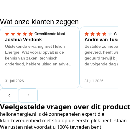
Wat onze klanten zeggen
Geverifieerde klant
Geverifieer
5,0 van 5 sterren
4 van 5 sterren
Joshua Verdonk
Andre van Tussenbr
Uitstekende ervaring met Helion
Bestelde zonnepanelen c
Energie. Wat vooral opvalt is de
geleverd, heeft wel een 
kennis van zaken: technisch
geduurd terwijl bij een a
onderlegd, heldere uitleg en advies
de volgende dag al gelev
dat aansloot op onze situatie in
Maar verder top en goe
plaats van een standaardpakket.
liggend verpakt op brede 
31 juli 2026
31 juli 2026
Ook de nazorg is uitgebreid.
Voor ondernemers extra interessant:
wij zaten met een
Veelgestelde vragen over dit product
capaciteitsprobleem. Een zwaardere
aansluiting via de netbeheerder
helionenergie.nl is dé zonnepanelen expert die
betekende een fors bedrag, wachttijd
klanttevredenheid met stip op de eerste plek heeft staan.
en hoger vastrecht. Via Helion
We rusten niet voordat u 100% tevreden bent!
bereikten we hetzelfde voor een