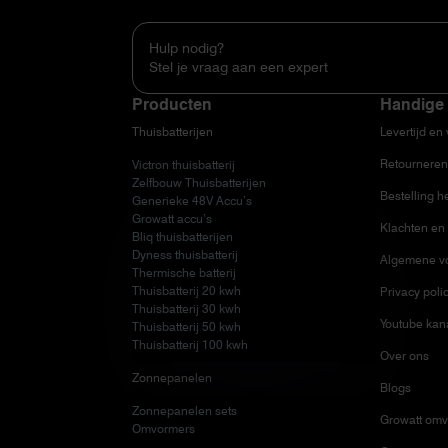
Hulp nodig?
Stel je vraag aan een expert
Producten
Handige 
Thuisbatterijen
Levertijd en
Retourneren
Victron thuisbatterij
Zelfbouw Thuisbatterijen
Bestelling h
Generieke 48V Accu’s
Growatt accu’s
Klachten en 
Bliq thuisbatterijen
Dyness thuisbatterij
Algemene v
Thermische batterij
Thuisbatterij 20 kwh
Privacy poli
Thuisbatterij 30 kwh
Youtube kan
Thuisbatterij 50 kwh
Thuisbatterij 100 kwh
Over ons
Zonnepanelen
Blogs
Zonnepanelen sets
Growatt omv
Omvormers