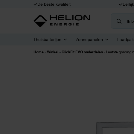
De beste kwaliteit
Eerlij
Search
for:
Thuisbatterijen
Zonnepanelen
Laadpal
Home
»
Winkel
»
ClickFit EVO onderdelen
»
Laatste gording 