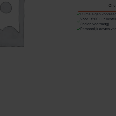
zwarte
Offe
afwerking
(12
Ruime eigen voorraa
panelen)
Voor 12:00 uur beste
aantal
(indien voorradig)
Persoonlijk advies va