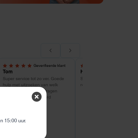
Geverifieerde klant
Geverifieerde kl
5,0 van 5 sterren
4 van 5 sterren
Tom
Hans Kollenbrander
Super service tot zo ver. Goede
Snelle levering en goede snel
hulp met uitzoeken van welk
respons bij installatie.
systeem geschikt is. Vragen
worden snel beantwoord
ten
 15:00 uur.