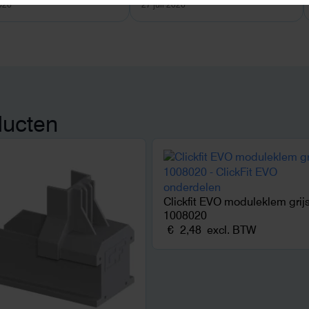
2026
27 juli 2026
ducten
Clickfit EVO moduleklem grij
1008020
€
2,48
excl. BTW