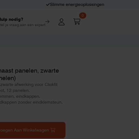
Slimme energieoplossingen
0
Hulp nodig?
tel je vraag aan een expert
naast panelen, zwarte
nelen)
zwarte afwerking voor Clickfit
ct, 12 panelen.
lemmen, eindkappen,
ndkappen zonder eindklemsteun.
voegen Aan Winkelwagen