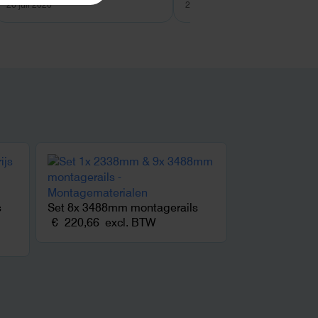
26 juli 2026
26 juli 2026
s
Set 8x 3488mm montagerails
€
220,66
excl. BTW