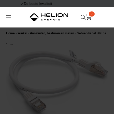
Eerlijk en deskundig advies
0
Search
Thuisbatterijen
Zonnepanelen
for:
Home
»
Winkel
»
Aansluiten, besturen en meten
»
Netwerkkabel CAT5e
Laadpalen
Aansluiten,
1.5m
besturen en meten
Informatie