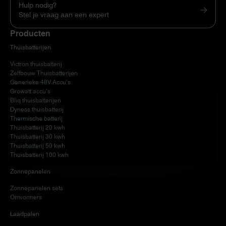
Hulp nodig?
Stel je vraag aan een expert
Producten
Thuisbatterijen
Victron thuisbatterij
Zelfbouw Thuisbatterijen
Generieke 48V Accu’s
Growatt accu’s
Bliq thuisbatterijen
Dyness thuisbatterij
Thermische batterij
Thuisbatterij 20 kwh
Thuisbatterij 30 kwh
Thuisbatterij 50 kwh
Thuisbatterij 100 kwh
Zonnepanelen
Zonnepanelen sets
Omvormers
Laadpalen