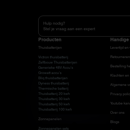
Hulp nodig?
Stel je vraag aan een expert
Producten
Handige 
Thuisbatterijen
Levertijd en
Retourneren
Victron thuisbatterij
Zelfbouw Thuisbatterijen
Bestelling h
Generieke 48V Accu’s
Growatt accu’s
Klachten en 
Bliq thuisbatterijen
Dyness thuisbatterij
Algemene v
Thermische batterij
Thuisbatterij 20 kwh
Privacy poli
Thuisbatterij 30 kwh
Youtube kan
Thuisbatterij 50 kwh
Thuisbatterij 100 kwh
Over ons
Zonnepanelen
Blogs
Zonnepanelen sets