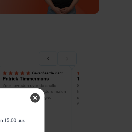
Geverifieerde klant
Geverifieerde kl
5,0 van 5 sterren
5,0 van 5 sterren
Patrick Timmermans
Tom
Zeer tevreden over de snelle
Super service tot zo ver. Goe
service. ik heb al meerdere malen
hulp met uitzoeken van welk
besteld bij Helion energie.
systeem geschikt is. Vragen
worden snel beantwoord
ten
 15:00 uur.