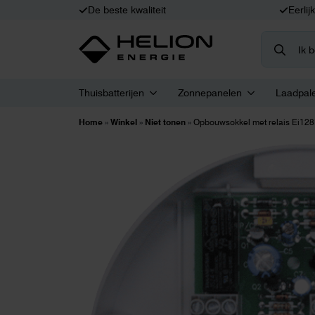
De beste kwaliteit
Eerlij
Search
for:
Thuisbatterijen
Zonnepanelen
Laadpal
Home
»
Winkel
»
Niet tonen
»
Opbouwsokkel met relais Ei12