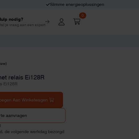
Slimme energieoplossingen
0
Hulp nodig?
tel je vraag aan een expert
view)
t relais Ei128R
ais Ei128R
oegen Aan Winkelwagen
rte aanvragen
d
ld, de volgende werkdag bezorgd