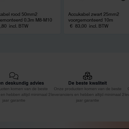
kabel rood 50mm2
Accukabel zwart 25mm2
gemonteerd 0.3m M8-M10
voorgemonteerd 10m
,80
incl. BTW
€
83,00
incl. BTW
 en deskundig advies
De beste kwaliteit
ucten komen van de beste
Onze producten komen van de beste
 en hebben altijd minimaal 2
leveranciers en hebben altijd minimaal 2
le
jaar garantie
jaar garantie