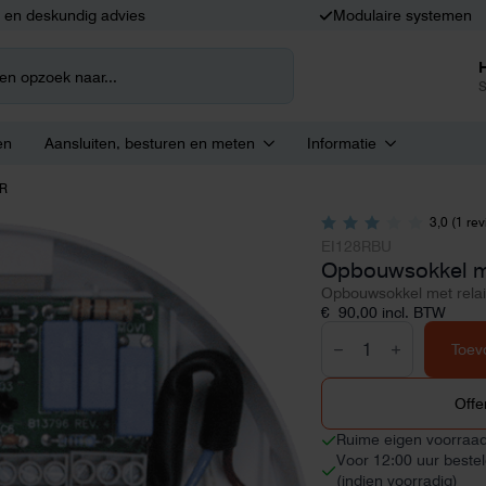
k en deskundig advies
Modulaire systemen
S
en
Aansluiten, besturen en meten
Informatie
8R
3,0 (1 re
EI128RBU
Opbouwsokkel me
Opbouwsokkel met rel
€
90,00
incl. BTW
Opbouwsokkel
met
Toev
relais
Ei128R
aantal
Offe
Ruime eigen voorraa
Voor 12:00 uur beste
(indien voorradig)