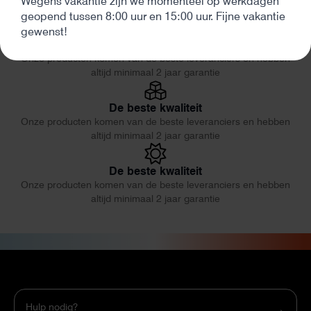
Wegens vakantie zijn we momenteel op werkdagen
altijd minimaal 2 jaar garantie
geopend tussen 8:00 uur en 15:00 uur. Fijne vakantie
gewenst!
Eerlijk en deskundig advies
Onze producten komen van de beste leveranciers en hebben
altijd minimaal 2 jaar garantie
De beste kwaliteit
Onze producten komen van de beste leveranciers en hebben
altijd minimaal 2 jaar garantie
De beste kwaliteit
Onze producten komen van de beste leveranciers en hebben
altijd minimaal 2 jaar garantie
Hulp nodig?