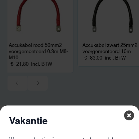
Accukabel rood 50mm2
Accukabel zwart 25mm2
voorgemonteerd 0.3m M8-
voorgemonteerd 10m
M10
€
83,00
incl. BTW
€
21,80
incl. BTW
Vakantie
De beste kwaliteit
Onze producten komen van de beste leveranciers en hebben