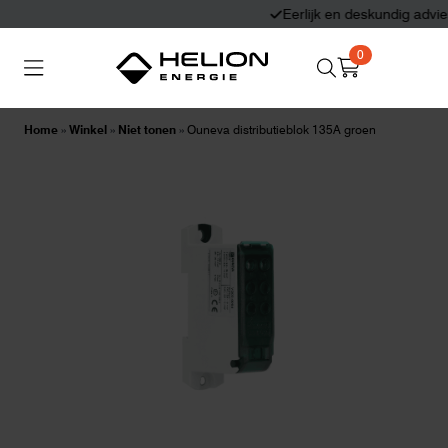
Eerlijk en deskundig advies
0
Search
Thuisbatterijen
Zonnepanelen
for:
Home
»
Winkel
»
Niet tonen
»
Ouneva distributieblok 135A groen
Laadpalen
Aansluiten,
besturen en meten
Informatie