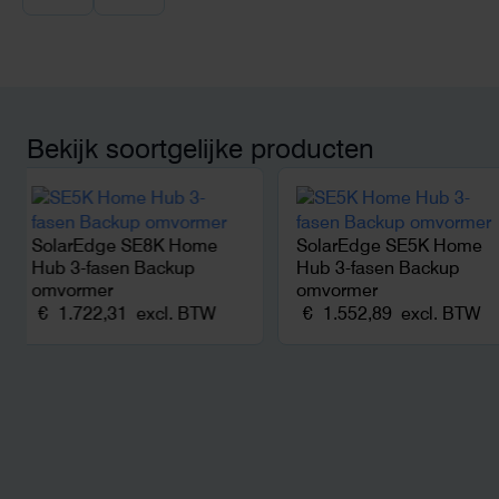
wij zaten met een
capaciteitsprobleem.
aansluiting via de ne
betekende een fors be
en hoger vastrecht. Vi
bereikten we hetzelfd
kwart van die kosten, 
Bekijk soortgelijke producten
noodstroom voor de h
en zicht op zelfvoorzi
zonnepanelen. Een aa
netcongestie.
SolarEdge SE8K Home
SolarEdge SE5K Home
Hub 3-fasen Backup
Hub 3-fasen Backup
omvormer
omvormer
€
1.722,31
excl. BTW
€
1.552,89
excl. BTW