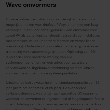
Wave omvormers
Grotere ontwerpflexibiliteit door aanzienlijk kortere strings
mogelijk te maken voor driefase PV-systemen met een laag
vermogen. Klaar voor batterijgebruik – één omvormer voor
zowel PV als batterijopslag. Geoptimaliseerd voor installaties
met complexe daken (meerdere facetten en verschillende
oriëntaties). Ondersteunt optionele smart energy devices en
uitbreiding van systeemmogelijkheden. Oplossing van één
leverancier voor naadloze werking van alle
systeemcomponenten, en één adres voor garantie en
servicekwesties. Ingebouwde monitoring op moduleniveau
voor een beter inzicht in de systeemprestaties.
Uitstekende betrouwbaarheid met standaardgarantie van 12
jaar (uit te breiden tot 20 of 25 jaar). Geavanceerde
veiligheidsfuncties, waaronder aanraakveilige DC-spanning
wanneer de omvormer is uitgeschakeld of losgekoppeld. Snelle
inbedrijfstelling van de omvormer, rechtstreeks via de SetApp
smartphone-app. Geschikt voor buiten- of binneninstallaties.