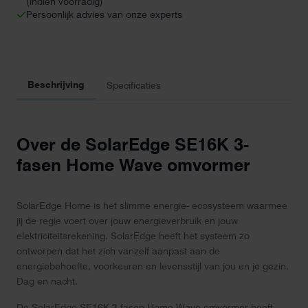
(indien voorradig)
Persoonlijk advies van onze experts
Beschrijving
Specificaties
Over de SolarEdge SE16K 3-
fasen Home Wave omvormer
SolarEdge Home is het slimme energie- ecosysteem waarmee
jij de regie voert over jouw energieverbruik en jouw
elektriciteitsrekening. SolarEdge heeft het systeem zo
ontworpen dat het zich vanzelf aanpast aan de
energiebehoefte, voorkeuren en levensstijl van jou en je gezin.
Dag en nacht.
De SolarEdge SE16K 3-fasen Home Wave omvormer heeft