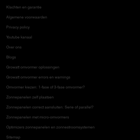
Klachten en garantie
Algemene voorwaarden
Privacy policy
Youtube kanaal
Over ons
Blogs
Growatt omvormer oplossingen
Growatt omvormer errors en warnings
Omvormer kiezen: 1-fase of 3-fase omvormer?
Zonnepanelen zelf plaatsen
Zonnepanelen correct aansluiten: Serie of parallel?
Zonnepanelen met micro-omvormers
Optimizers zonnepanelen en zonnestroomsystemen
Sitemap