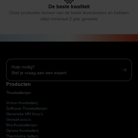
De beste kwaliteit
Onze producten komen van de beste leveranciers en hebben
altijd minimaal 2 jaar garantie
Hulp nodig?
Stel je vraag aan een expert
Producten
Thuisbatterijen
Victron thuisbatterij
Zelfbouw Thuisbatterijen
Generieke 48V Accu’s
Growatt accu’s
Bliq thuisbatterijen
Dyness thuisbatterij
Thermische batterij