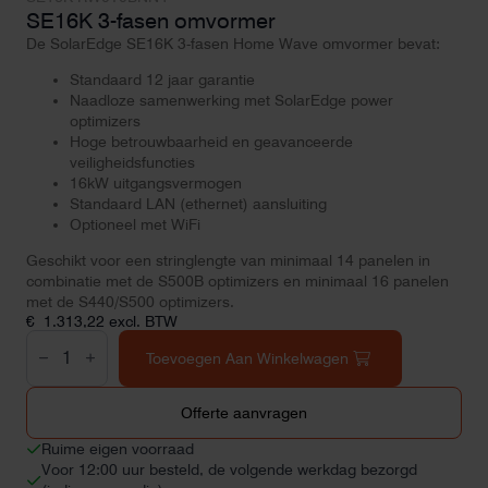
SE16K 3-fasen omvormer
De SolarEdge SE16K 3-fasen Home Wave omvormer bevat:
Standaard 12 jaar garantie
Naadloze samenwerking met SolarEdge power
optimizers
Hoge betrouwbaarheid en geavanceerde
veiligheidsfuncties
16kW uitgangsvermogen
Standaard LAN (ethernet) aansluiting
Optioneel met WiFi
Geschikt voor een stringlengte van minimaal 14 panelen in
combinatie met de S500B optimizers en minimaal 16 panelen
met de S440/S500 optimizers.
€
1.313,22
excl. BTW
SE16K
3-
Toevoegen Aan Winkelwagen
fasen
omvormer
aantal
Offerte aanvragen
Ruime eigen voorraad
Voor 12:00 uur besteld, de volgende werkdag bezorgd