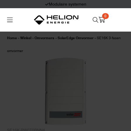
Modulaire systemen
0
Search
Thuisbatterijen
Zonnepanelen
for:
Home
»
Winkel
»
Omvormers
»
SolarEdge Omvormer
»
SE16K 3-fasen
Laadpalen
Aansluiten,
omvormer
besturen en meten
Informatie
SE16K-RW0T0BNN4