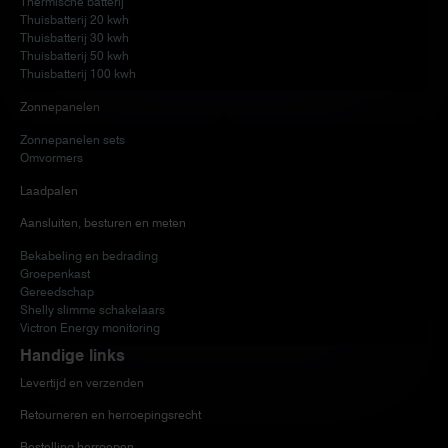
Thermische batterij
Thuisbatterij 20 kwh
Thuisbatterij 30 kwh
Thuisbatterij 50 kwh
Thuisbatterij 100 kwh
Zonnepanelen
Zonnepanelen sets
Omvormers
Laadpalen
Aansluiten, besturen en meten
Bekabeling en bedrading
Groepenkast
Gereedschap
Shelly slimme schakelaars
Victron Energy monitoring
Handige links
Levertijd en verzenden
Retourneren en herroepingsrecht
Bestelling herroepen