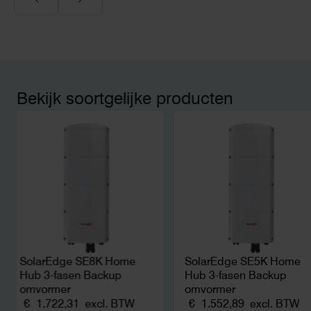
wij zaten met een
capaciteitsprobleem. Een zwaardere
aansluiting via de netbeheerder
betekende een fors bedrag, wachttijd
en hoger vastrecht. Via Helion
bereikten we hetzelfde voor een
kwart van die kosten, plus
Bekijk soortgelijke producten
noodstroom voor de hele camping
en zicht op zelfvoorziening met
zonnepanelen. Een aanrader bij
netcongestie.
SolarEdge SE8K Home
SolarEdge SE5K Home
Hub 3-fasen Backup
Hub 3-fasen Backup
omvormer
omvormer
€
1.722,31
excl. BTW
€
1.552,89
excl. BTW