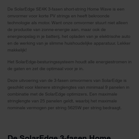
De SolarEdge SE4K 3-fasen short-string Home Wave is een
omvormer voor korte PV strings en heeft bekroonde
technologie als motor. Want onze omvormer stuurt niet alleen
de productie van zonne-energie aan, maar ook de
energieopslag in je batterij, het opladen van je elektrische auto
en de werking van je slimme huishoudelijke apparatuur. Lekker
makkelijk!
Het SolarEdge-besturingssysteem houdt alle energiestromen in
de gaten en zet die optimaal voor je in.
Deze uitvoering van de 3-fasen omvormers van SolarEdge is
geschikt voor kleinere stringlengtes van minimaal 9 panelen in
combinatie met de SolarEdge optimizers. Een maximale
stringlengte van 25 panelen geldt, waarbij het maximale
nominale vermogen per string 5625W per string bedraagt.
De SolarEdge 3-fasen Home