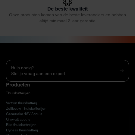
De beste kwaliteit
Onze producten komen van de beste leveranciers en hebben
altijd minimaal 2 jaar garantie
Hulp nodig?
Stel je vraag aan een expert
Producten
Thuisbatterijen
Victron thuisbatterij
Zelfbouw Thuisbatterijen
Generieke 48V Accu’s
Growatt accu’s
Bliq thuisbatterijen
Dyness thuisbatterij