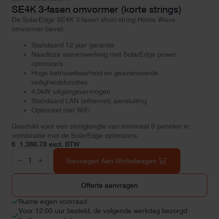
SE4K 3-fasen omvormer (korte strings)
De SolarEdge SE4K 3-fasen short-string Home Wave
omvormer bevat:
Standaard 12 jaar garantie
Naadloze samenwerking met SolarEdge power
optimizers
Hoge betrouwbaarheid en geavanceerde
veiligheidsfuncties
4,0kW uitgangsvermogen
Standaard LAN (ethernet) aansluiting
Optioneel met WiFi
Geschikt voor een stringlengte van minimaal 9 panelen in
combinatie met de SolarEdge optimizers.
€
1.386,78
excl. BTW
SE4K
3-
Toevoegen Aan Winkelwagen
fasen
omvormer
(korte
Offerte aanvragen
strings)
aantal
Ruime eigen voorraad
Voor 12:00 uur besteld, de volgende werkdag bezorgd