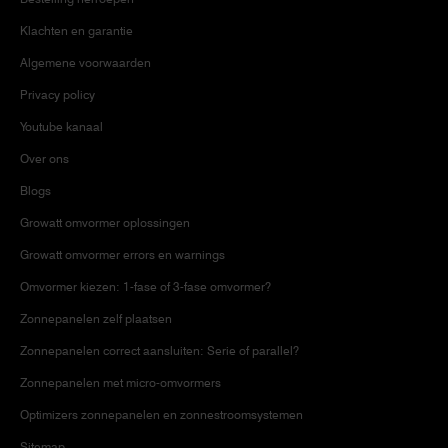
Klachten en garantie
Algemene voorwaarden
Privacy policy
Youtube kanaal
Over ons
Blogs
Growatt omvormer oplossingen
Growatt omvormer errors en warnings
Omvormer kiezen: 1-fase of 3-fase omvormer?
Zonnepanelen zelf plaatsen
Zonnepanelen correct aansluiten: Serie of parallel?
Zonnepanelen met micro-omvormers
Optimizers zonnepanelen en zonnestroomsystemen
Sitemap