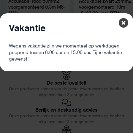
Accukabel rood 50mm2
Accukabel zwart 25mm2
voorgemonteerd 0.3m M8-
voorgemonteerd 10m
M10
€
83,00
incl. BTW
€
21,80
incl. BTW
Vakantie
Wegens vakantie zijn we momenteel op werkdagen
geopend tussen 8:00 uur en 15:00 uur. Fijne vakantie
gewenst!
De beste kwaliteit
Onze producten komen van de beste leveranciers en hebben
altijd minimaal 2 jaar garantie
Eerlijk en deskundig advies
Onze producten komen van de beste leveranciers en hebben
altijd minimaal 2 jaar garantie