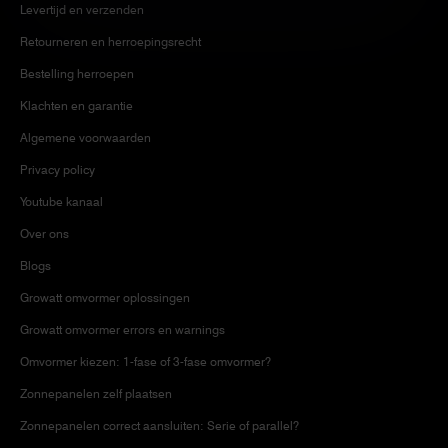
Levertijd en verzenden
Retourneren en herroepingsrecht
Bestelling herroepen
Klachten en garantie
Algemene voorwaarden
Privacy policy
Youtube kanaal
Over ons
Blogs
Growatt omvormer oplossingen
Growatt omvormer errors en warnings
Omvormer kiezen: 1-fase of 3-fase omvormer?
Zonnepanelen zelf plaatsen
Zonnepanelen correct aansluiten: Serie of parallel?