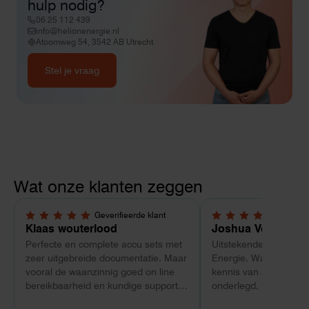
hulp nodig?
06 25 112 439
info@helionenergie.nl
Atoomweg 54, 3542 AB Utrecht
Stel je vraag
Wat onze klanten zeggen
Geverifieerde klant
Geverif
5,0 van 5 sterren
5,0 van 5 sterren
Klaas wouterlood
Joshua Verdonk
Perfecte en complete accu sets met
Uitstekende ervaring 
zeer uitgebreide documentatie. Maar
Energie. Wat vooral op
vooral de waanzinnig goed on line
kennis van zaken: tec
bereikbaarheid en kundige support
onderlegd, heldere uit
van Toby Doorn maakte voor mij alle
dat aansloot op onze s