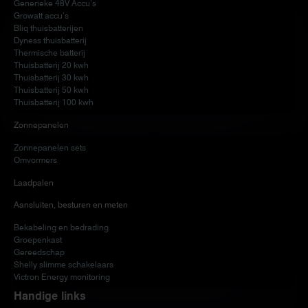
Generieke 48V Accu’s
Growatt accu’s
Bliq thuisbatterijen
Dyness thuisbatterij
Thermische batterij
Thuisbatterij 20 kwh
Thuisbatterij 30 kwh
Thuisbatterij 50 kwh
Thuisbatterij 100 kwh
Zonnepanelen
Zonnepanelen sets
Omvormers
Laadpalen
Aansluiten, besturen en meten
Bekabeling en bedrading
Groepenkast
Gereedschap
Shelly slimme schakelaars
Victron Energy monitoring
Handige links