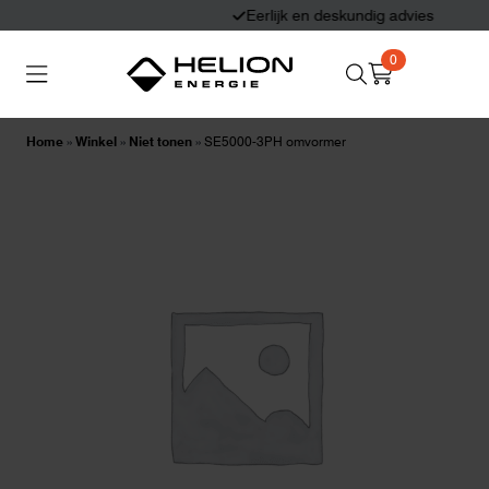
Eerlijk en deskundig advies
0
Search
Thuisbatterijen
Zonnepanelen
for:
Home
»
Winkel
»
Niet tonen
»
SE5000-3PH omvormer
Laadpalen
Aansluiten,
besturen en meten
Informatie