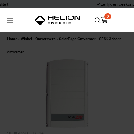
Eerlijk en deskundig advies
0
Search
Thuisbatterijen
Zonnepanelen
for:
Home
»
Winkel
»
Omvormers
»
SolarEdge Omvormer
»
SE6K 3-fasen
Laadpalen
Aansluiten,
omvormer
besturen en meten
Informatie
SE6K-RW0TEBEN4