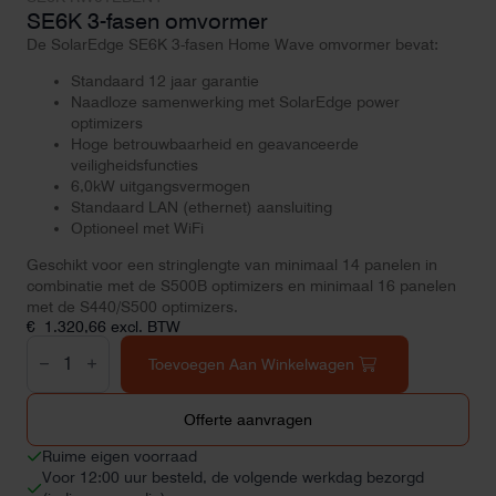
SE6K 3-fasen omvormer
De SolarEdge SE6K 3-fasen Home Wave omvormer bevat:
Standaard 12 jaar garantie
Naadloze samenwerking met SolarEdge power
optimizers
Hoge betrouwbaarheid en geavanceerde
veiligheidsfuncties
6,0kW uitgangsvermogen
Standaard LAN (ethernet) aansluiting
Optioneel met WiFi
Geschikt voor een stringlengte van minimaal 14 panelen in
combinatie met de S500B optimizers en minimaal 16 panelen
met de S440/S500 optimizers.
€
1.320,66
excl. BTW
SE6K
3-
Toevoegen Aan Winkelwagen
fasen
omvormer
aantal
Offerte aanvragen
Ruime eigen voorraad
Voor 12:00 uur besteld, de volgende werkdag bezorgd