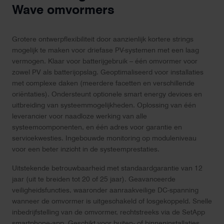
Wave omvormers
Grotere ontwerpflexibiliteit door aanzienlijk kortere strings
mogelijk te maken voor driefase PV-systemen met een laag
vermogen. Klaar voor batterijgebruik – één omvormer voor
zowel PV als batterijopslag. Geoptimaliseerd voor installaties
met complexe daken (meerdere facetten en verschillende
oriëntaties). Ondersteunt optionele smart energy devices en
uitbreiding van systeemmogelijkheden. Oplossing van één
leverancier voor naadloze werking van alle
systeemcomponenten, en één adres voor garantie en
servicekwesties. Ingebouwde monitoring op moduleniveau
voor een beter inzicht in de systeemprestaties.
Uitstekende betrouwbaarheid met standaardgarantie van 12
jaar (uit te breiden tot 20 of 25 jaar). Geavanceerde
veiligheidsfuncties, waaronder aanraakveilige DC-spanning
wanneer de omvormer is uitgeschakeld of losgekoppeld. Snelle
inbedrijfstelling van de omvormer, rechtstreeks via de SetApp
smartphone-app. Geschikt voor buiten- of binneninstallaties.