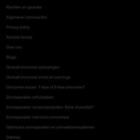
Klachten en garantie
Algemene voorwaarden
Privacy policy
Youtube kanaal
Over ons
Blogs
Growatt omvormer oplossingen
Growatt omvormer errors en warnings
Omvormer kiezen: 1-fase of 3-fase omvormer?
Zonnepanelen zelf plaatsen
Zonnepanelen correct aansluiten: Serie of parallel?
Zonnepanelen met micro-omvormers
Optimizers zonnepanelen en zonnestroomsystemen
Sitemap