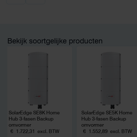
wij zaten met een
capaciteitsprobleem. Een zwaardere
aansluiting via de netbeheerder
betekende een fors bedrag, wachttijd
en hoger vastrecht. Via Helion
bereikten we hetzelfde voor een
kwart van die kosten, plus
Bekijk soortgelijke producten
noodstroom voor de hele camping
en zicht op zelfvoorziening met
zonnepanelen. Een aanrader bij
netcongestie.
SolarEdge SE8K Home
SolarEdge SE5K Home
Hub 3-fasen Backup
Hub 3-fasen Backup
omvormer
omvormer
€
1.722,31
excl. BTW
€
1.552,89
excl. BTW