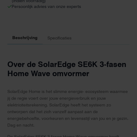
(indien voorradig)
Persoonlijk advies van onze experts
Beschrijving
Specificaties
Over de SolarEdge SE6K 3-fasen
Home Wave omvormer
SolarEdge Home is het slimme energie- ecosysteem waarmee
jij de regie voert over jouw energieverbruik en jouw
elektriciteitsrekening. SolarEdge heeft het systeem zo
ontworpen dat het zich vanzelf aanpast aan de
energiebehoefte, voorkeuren en levensstijl van jou en je gezin.
Dag en nacht.
De SolarEdge SE6K 3-fasen Home Wave omvormer heeft