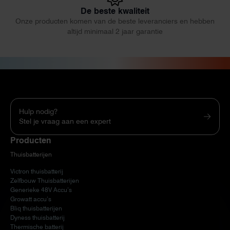
De beste kwaliteit
Onze producten komen van de beste leveranciers en hebben
altijd minimaal 2 jaar garantie
Hulp nodig?
Stel je vraag aan een expert
Producten
Thuisbatterijen
Victron thuisbatterij
Zelfbouw Thuisbatterijen
Generieke 48V Accu’s
Growatt accu’s
Bliq thuisbatterijen
Dyness thuisbatterij
Thermische batterij