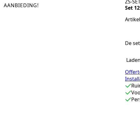
ZS-SET
AANBIEDING!
Set 12
Artike
De se
Laden.
Offer
Instal
Rui
Voo
Per