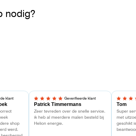
lp nodig?
rde klant
Geverifieerde klant
5,0 van 5 sterren
5,0 van 5
oek
Patrick Timmermans
Tom
orrect
Zeer tevreden over de snelle service.
Super serv
week
ik heb al meerdere malen besteld bij
met uitzo
ndere shop
Helion energie.
geschikt 
erd werd.
beantwoo
d beschermd