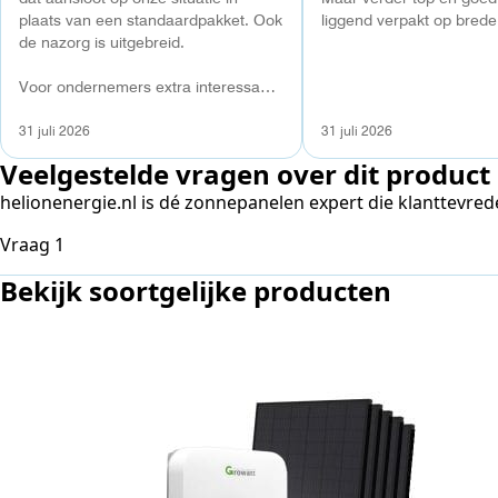
plaats van een standaardpakket. Ook
liggend verpakt op brede 
de nazorg is uitgebreid.
Voor ondernemers extra interessant:
wij zaten met een
capaciteitsprobleem. Een zwaardere
31 juli 2026
31 juli 2026
aansluiting via de netbeheerder
Veelgestelde vragen over dit product
betekende een fors bedrag, wachttijd
en hoger vastrecht. Via Helion
helionenergie.nl is dé zonnepanelen expert die klanttevred
bereikten we hetzelfde voor een
Vraag 1
kwart van die kosten, plus
noodstroom voor de hele camping en
Bekijk soortgelijke producten
zicht op zelfvoorziening met
Antwoord 1
zonnepanelen. Een aanrader bij
netcongestie.