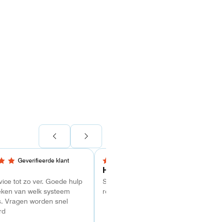
Geverifieerde klant
Geverifieerde klant
 sterren
4 van 5 sterren
Hans Kollenbrander
ice tot zo ver. Goede hulp
Snelle levering en goede snelle
eken van welk systeem
respons bij installatie.
is. Vragen worden snel
rd