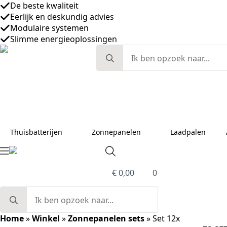
De beste kwaliteit
Eerlijk en deskundig advies
Modulaire systemen
Slimme energieoplossingen
Search
for:
Thuisbatterijen
Zonnepanelen
Laadpalen
€
0,00
0
Search
for:
Home
»
Winkel
»
Zonnepanelen sets
»
Set 12x