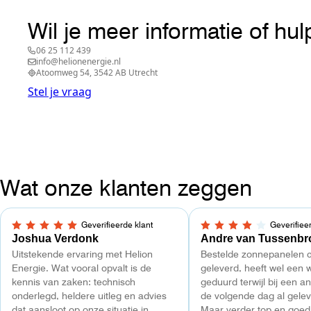
Wil je meer informatie of hu
06 25 112 439
info@helionenergie.nl
Atoomweg 54, 3542 AB Utrecht
Stel je vraag
Wat onze klanten zeggen
Geverifieerde klant
Geverifiee
5,0 van 5 sterren
4 van 5 sterren
Joshua Verdonk
Andre van Tussenbr
Uitstekende ervaring met Helion
Bestelde zonnepanelen c
Energie. Wat vooral opvalt is de
geleverd, heeft wel een 
kennis van zaken: technisch
geduurd terwijl bij een a
onderlegd, heldere uitleg en advies
de volgende dag al gelev
dat aansloot op onze situatie in
Maar verder top en goe