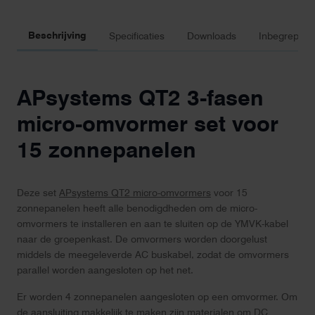
Beschrijving
Specificaties
Downloads
Inbegrepen 
APsystems QT2 3-fasen
micro-omvormer set voor
15 zonnepanelen
Deze set
APsystems QT2 micro-omvormers
voor 15
zonnepanelen heeft alle benodigdheden om de micro-
omvormers te installeren en aan te sluiten op de YMVK-kabel
naar de groepenkast. De omvormers worden doorgelust
middels de meegeleverde AC buskabel, zodat de omvormers
parallel worden aangesloten op het net.
Er worden 4 zonnepanelen aangesloten op een omvormer. Om
de aansluiting makkelijk te maken zijn materialen om DC