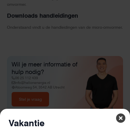
omvormer.
Downloads handleidingen
Onderstaand vindt u de handleidingen van de micro-omvormer.
Wil je meer informatie of
hulp nodig?
06 25 112 439
info@helionenergie.nl
Atoomweg 54, 3542 AB Utrecht
Stel je vraag
Vakantie