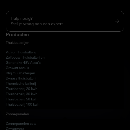
Hulp nodig?
Stel je vraag aan een expert
Producten
Thuisbatterijen
Victron thuisbatterij
Zelfbouw Thuisbatterijen
Generieke 48V Accu’s
Growatt accu’s
Bliq thuisbatterijen
Dyness thuisbatterij
Thermische batterij
Thuisbatterij 20 kwh
Thuisbatterij 30 kwh
Thuisbatterij 50 kwh
Thuisbatterij 100 kwh
Zonnepanelen
Zonnepanelen sets
Omvormers