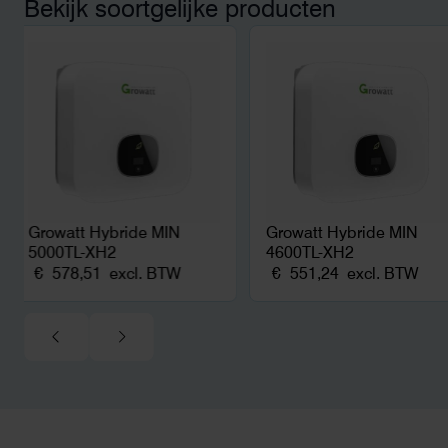
Bekijk soortgelijke producten
noodstroom voor de hele camping
en zicht op zelfvoorziening met
zonnepanelen. Een aanrader bij
netcongestie.
Growatt Hybride MIN
Growatt Hybride MIN
5000TL-XH2
4600TL-XH2
€
578,51
excl. BTW
€
551,24
excl. BTW
0.