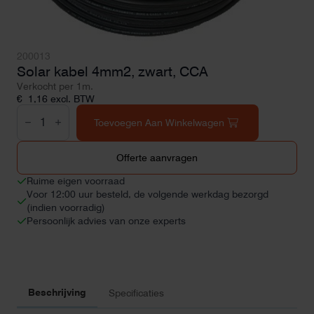
200013
Solar kabel 4mm2, zwart, CCA
Verkocht per 1m.
€
1,16
excl. BTW
Solar
kabel
Toevoegen Aan Winkelwagen
4mm2,
zwart,
CCA
Offerte aanvragen
aantal
Ruime eigen voorraad
Voor 12:00 uur besteld, de volgende werkdag bezorgd
(indien voorradig)
Persoonlijk advies van onze experts
Beschrijving
Specificaties