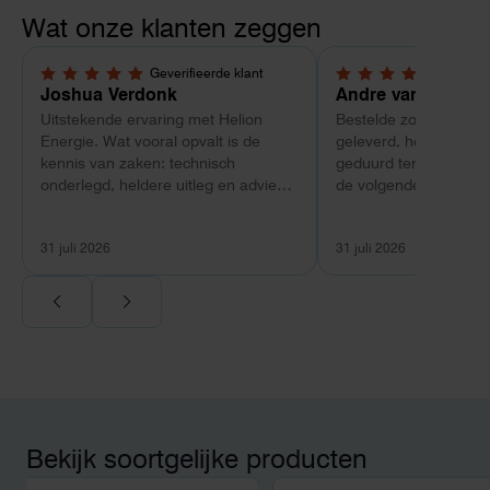
Wat onze klanten zeggen
Geverifieerde klant
Geverif
5,0 van 5 sterren
4 van 5 sterren
Joshua Verdonk
Andre van Tussen
Uitstekende ervaring met Helion
Bestelde zonnepanele
Energie. Wat vooral opvalt is de
geleverd, heeft wel e
kennis van zaken: technisch
geduurd terwijl bij ee
onderlegd, heldere uitleg en advies
de volgende dag al ge
dat aansloot op onze situatie in
Maar verder top en 
plaats van een standaardpakket.
liggend verpakt op bre
31 juli 2026
31 juli 2026
Ook de nazorg is uitgebreid.
Voor ondernemers extra interessant:
wij zaten met een
capaciteitsprobleem. Een zwaardere
aansluiting via de netbeheerder
betekende een fors bedrag, wachttijd
en hoger vastrecht. Via Helion
bereikten we hetzelfde voor een
kwart van die kosten, plus
Bekijk soortgelijke producten
noodstroom voor de hele camping