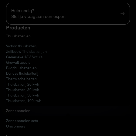
Hulp nodig?
Stel je vraag aan een expert
Producten
Thuisbatterijen
Victron thuisbatterij
Zelfbouw Thuisbatterijen
Generieke 48V Accu’s
Growatt accu’s
Bliq thuisbatterijen
Dyness thuisbatterij
Thermische batterij
Thuisbatterij 20 kwh
Thuisbatterij 30 kwh
Thuisbatterij 50 kwh
Thuisbatterij 100 kwh
Zonnepanelen
Zonnepanelen sets
Omvormers