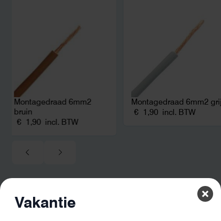
en zicht op zelfvoorziening met
zonnepanelen. Een aanrader bij
netcongestie.
Montagedraad 6mm2
Montagedraad 6mm2 gri
bruin
€
1,90
incl. BTW
€
1,90
incl. BTW
Vakantie