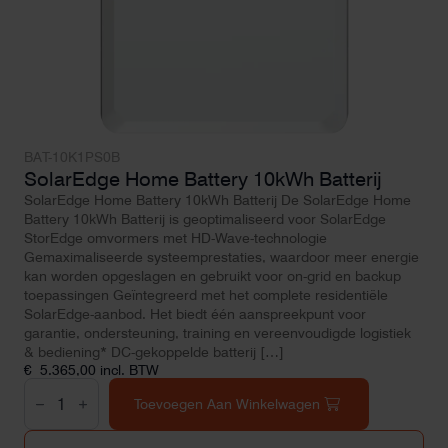
BAT-10K1PS0B
SolarEdge Home Battery 10kWh Batterij
SolarEdge Home Battery 10kWh Batterij De SolarEdge Home
Battery 10kWh Batterij is geoptimaliseerd voor SolarEdge
StorEdge omvormers met HD-Wave-technologie
Gemaximaliseerde systeemprestaties, waardoor meer energie
kan worden opgeslagen en gebruikt voor on-grid en backup
toepassingen Geïntegreerd met het complete residentiële
SolarEdge-aanbod. Het biedt één aanspreekpunt voor
garantie, ondersteuning, training en vereenvoudigde logistiek
& bediening* DC-gekoppelde batterij […]
€
5.365,00
incl. BTW
SolarEdge
Home
Toevoegen Aan Winkelwagen
Battery
10kWh