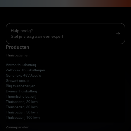
Hulp nodig?
Stel je vraag aan een expert
Producten
Thuisbatterijen
Victron thuisbatterij
Zelfbouw Thuisbatterijen
Generieke 48V Accu’s
Growatt accu’s
Bliq thuisbatterijen
Dyness thuisbatterij
Thermische batterij
Thuisbatterij 20 kwh
Thuisbatterij 30 kwh
Thuisbatterij 50 kwh
Thuisbatterij 100 kwh
Zonnepanelen