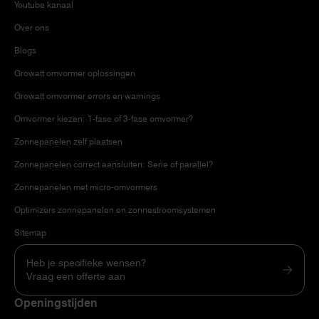
Youtube kanaal
Over ons
Blogs
Growatt omvormer oplossingen
Growatt omvormer errors en warnings
Omvormer kiezen: 1-fase of 3-fase omvormer?
Zonnepanelen zelf plaatsen
Zonnepanelen correct aansluiten: Serie of parallel?
Zonnepanelen met micro-omvormers
Optimizers zonnepanelen en zonnestroomsystemen
Sitemap
Heb je specifieke wensen?
Vraag een offerte aan
Openingstijden