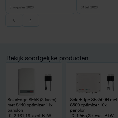
verschil.
plaats van een standa
5 augustus 2026
31 juli 2026
Ook de nazorg is uitge
Voor ondernemers extr
wij zaten met een
capaciteitsprobleem.
aansluiting via de ne
betekende een fors be
en hoger vastrecht. Vi
bereikten we hetzelfd
kwart van die kosten, 
Bekijk soortgelijke producten
noodstroom voor de h
en zicht op zelfvoorzi
zonnepanelen. Een aa
netcongestie.
SolarEdge SE5K (3-fasen)
SolarEdge SE3500H met
met S440 optimizer 11x
S500 optimizer 10x
panelen
panelen
€
2.161,16
excl. BTW
€
1.565,29
excl. BTW