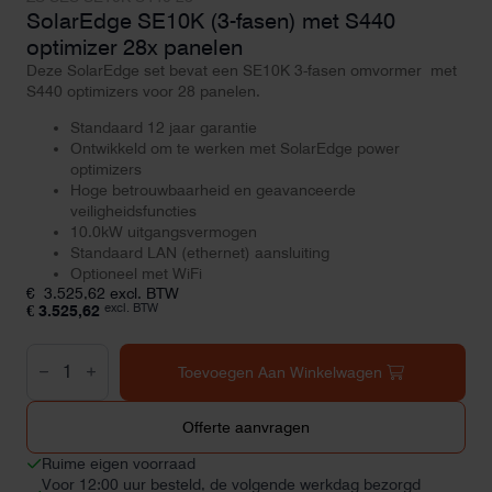
SolarEdge SE10K (3-fasen) met S440
optimizer 28x panelen
Deze SolarEdge set bevat een SE10K 3-fasen omvormer met
S440 optimizers voor 28 panelen.
Standaard 12 jaar garantie
Ontwikkeld om te werken met SolarEdge power
optimizers
Hoge betrouwbaarheid en geavanceerde
veiligheidsfuncties
10.0kW uitgangsvermogen
Standaard LAN (ethernet) aansluiting
Optioneel met WiFi
€
3.525,62
excl. BTW
excl. BTW
€
3.525,62
SolarEdge
SE10K
Toevoegen Aan Winkelwagen
(3-
fasen)
met
Offerte aanvragen
S440
optimizer
Ruime eigen voorraad
28x
Voor 12:00 uur besteld, de volgende werkdag bezorgd
panelen