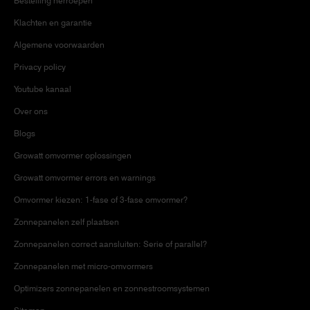
Bestelling herroepen
Klachten en garantie
Algemene voorwaarden
Privacy policy
Youtube kanaal
Over ons
Blogs
Growatt omvormer oplossingen
Growatt omvormer errors en warnings
Omvormer kiezen: 1-fase of 3-fase omvormer?
Zonnepanelen zelf plaatsen
Zonnepanelen correct aansluiten: Serie of parallel?
Zonnepanelen met micro-omvormers
Optimizers zonnepanelen en zonnestroomsystemen