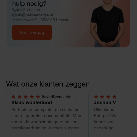
hulp nodig?
06 25 112 439
info@helionenergie.nl
Atoomweg 54, 3542 AB Utrecht
Stel je vraag
Wat onze klanten zeggen
Geverifieerde klant
Geverif
5,0 van 5 sterren
5,0 van 5 sterren
Klaas wouterlood
Joshua Verdonk
Perfecte en complete accu sets met
Uitstekende ervaring 
zeer uitgebreide documentatie. Maar
Energie. Wat vooral op
vooral de waanzinnig goed on line
kennis van zaken: tec
bereikbaarheid en kundige support
onderlegd, heldere uit
van Toby Doorn maakte voor mij alle
dat aansloot op onze s