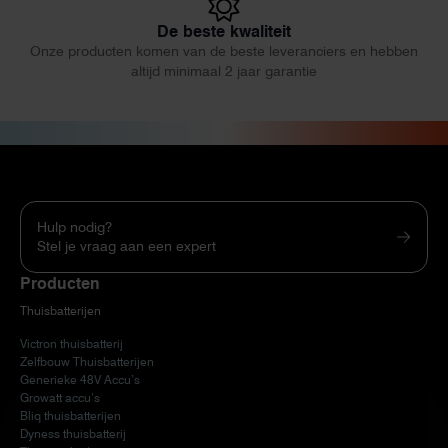
De beste kwaliteit
Onze producten komen van de beste leveranciers en hebben
altijd minimaal 2 jaar garantie
Hulp nodig?
Stel je vraag aan een expert
Producten
Thuisbatterijen
Victron thuisbatterij
Zelfbouw Thuisbatterijen
Generieke 48V Accu’s
Growatt accu’s
Bliq thuisbatterijen
Dyness thuisbatterij