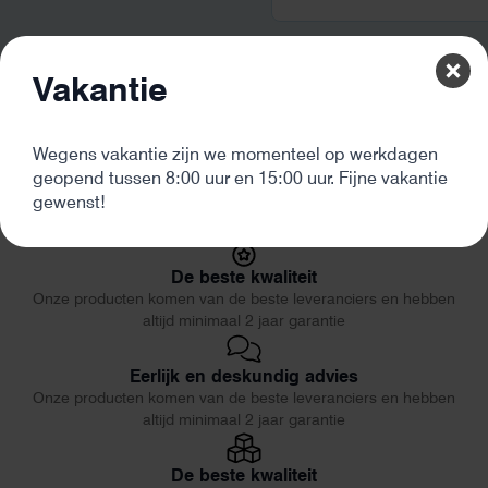
Vakantie
0.
Wegens vakantie zijn we momenteel op werkdagen
geopend tussen 8:00 uur en 15:00 uur. Fijne vakantie
gewenst!
De beste kwaliteit
Onze producten komen van de beste leveranciers en hebben
altijd minimaal 2 jaar garantie
Eerlijk en deskundig advies
Onze producten komen van de beste leveranciers en hebben
altijd minimaal 2 jaar garantie
De beste kwaliteit