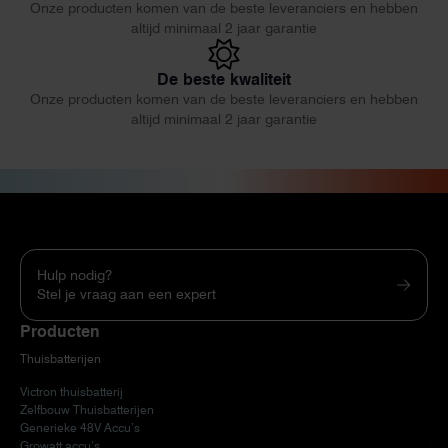
Onze producten komen van de beste leveranciers en hebben
altijd minimaal 2 jaar garantie
De beste kwaliteit
Onze producten komen van de beste leveranciers en hebben
altijd minimaal 2 jaar garantie
Hulp nodig?
Stel je vraag aan een expert
Producten
Thuisbatterijen
Victron thuisbatterij
Zelfbouw Thuisbatterijen
Generieke 48V Accu’s
Growatt accu’s