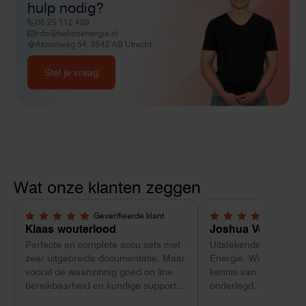
hulp nodig?
06 25 112 439
info@helionenergie.nl
Atoomweg 54, 3542 AB Utrecht
Stel je vraag
Wat onze klanten zeggen
Geverifieerde klant
Geverif
5,0 van 5 sterren
5,0 van 5 sterren
Klaas wouterlood
Joshua Verdonk
Perfecte en complete accu sets met
Uitstekende ervaring 
zeer uitgebreide documentatie. Maar
Energie. Wat vooral op
vooral de waanzinnig goed on line
kennis van zaken: tec
bereikbaarheid en kundige support
onderlegd, heldere uit
van Toby Doorn maakte voor mij alle
dat aansloot op onze s