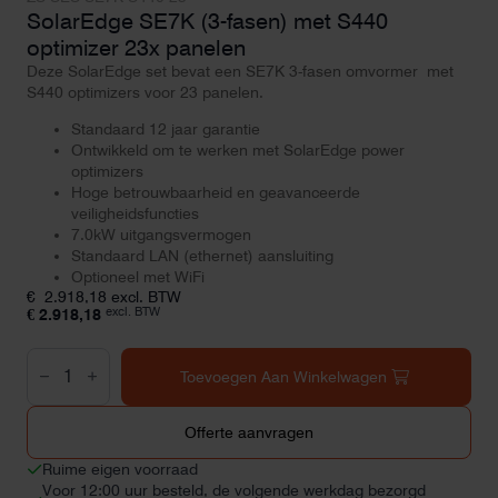
SolarEdge SE7K (3-fasen) met S440
optimizer 23x panelen
Deze SolarEdge set bevat een SE7K 3-fasen omvormer met
S440 optimizers voor 23 panelen.
Standaard 12 jaar garantie
Ontwikkeld om te werken met SolarEdge power
optimizers
Hoge betrouwbaarheid en geavanceerde
veiligheidsfuncties
7.0kW uitgangsvermogen
Standaard LAN (ethernet) aansluiting
Optioneel met WiFi
€
2.918,18
excl. BTW
excl. BTW
€
2.918,18
SolarEdge
SE7K
Toevoegen Aan Winkelwagen
(3-
fasen)
met
Offerte aanvragen
S440
optimizer
Ruime eigen voorraad
23x
Voor 12:00 uur besteld, de volgende werkdag bezorgd
panelen