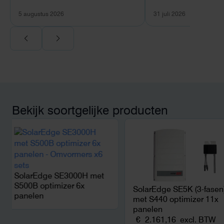
verschil.
plaats van een standa
5 augustus 2026
31 juli 2026
Ook de nazorg is uitge
Voor ondernemers extr
wij zaten met een
capaciteitsprobleem.
aansluiting via de ne
betekende een fors be
en hoger vastrecht. Vi
bereikten we hetzelfd
kwart van die kosten, 
Bekijk soortgelijke producten
noodstroom voor de h
en zicht op zelfvoorzi
zonnepanelen. Een aa
netcongestie.
SolarEdge SE3000H met
S500B optimizer 6x
SolarEdge SE5K (3-fasen
panelen
met S440 optimizer 11x
panelen
€
2.161,16
excl. BTW