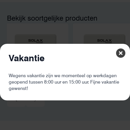
en hoger vastrecht. Vi
bereikten we hetzelfd
kwart van die kosten, 
Bekijk soortgelijke producten
noodstroom voor de h
en zicht op zelfvoorzi
zonnepanelen. Een aa
netcongestie.
Vakantie
Wegens vakantie zijn we momenteel op werkdagen
Solax X3 MIC 5.0
Solax X3 MIC 6.0
geopend tussen 8:00 uur en 15:00 uur. Fijne vakantie
€
1.058,00
incl. BTW
€
1.119,00
incl. BTW
gewenst!