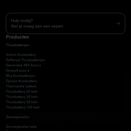
Hulp nodig?
Stel je vraag aan een expert
Producten
Thuisbatterijen
Victron thuisbatterij
Zelfbouw Thuisbatterijen
Generieke 48V Accu’s
Growatt accu’s
Bliq thuisbatterijen
Dyness thuisbatterij
Thermische batterij
Thuisbatterij 20 kwh
Thuisbatterij 30 kwh
Thuisbatterij 50 kwh
Thuisbatterij 100 kwh
Zonnepanelen
Zonnepanelen sets