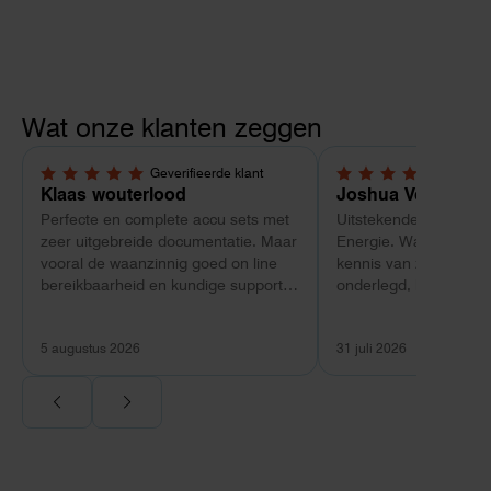
Wat onze klanten zeggen
Geverifieerde klant
Geverif
5,0 van 5 sterren
5,0 van 5 sterren
Klaas wouterlood
Joshua Verdonk
Perfecte en complete accu sets met
Uitstekende ervaring 
zeer uitgebreide documentatie. Maar
Energie. Wat vooral op
vooral de waanzinnig goed on line
kennis van zaken: tec
bereikbaarheid en kundige support
onderlegd, heldere uit
van Toby Doorn maakte voor mij alle
dat aansloot op onze s
verschil.
plaats van een standa
5 augustus 2026
31 juli 2026
Ook de nazorg is uitge
Voor ondernemers extr
wij zaten met een
capaciteitsprobleem.
aansluiting via de ne
betekende een fors be