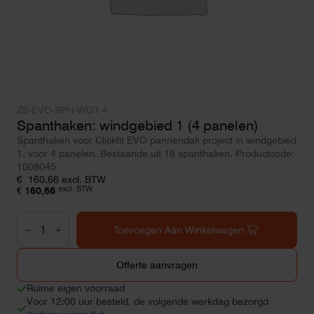
ZS-EVO-SPH-WG1-4
Spanthaken: windgebied 1 (4 panelen)
Spanthaken voor Clickfit EVO pannendak project in windgebied
1, voor 4 panelen. Bestaande uit 18 spanthaken. Productcode:
1008045
€
160,66
excl. BTW
excl. BTW
€
160,66
Spanthaken:
windgebied
Toevoegen Aan Winkelwagen
1
(4
panelen)
Offerte aanvragen
aantal
Ruime eigen voorraad
Voor 12:00 uur besteld, de volgende werkdag bezorgd