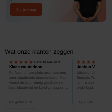
Stel je vraag
Wat onze klanten zeggen
Geverifieerde klant
Geverif
5,0 van 5 sterren
5,0 van 5 sterren
Klaas wouterlood
Joshua Verdonk
Perfecte en complete accu sets met
Uitstekende ervaring 
zeer uitgebreide documentatie. Maar
Energie. Wat vooral op
vooral de waanzinnig goed on line
kennis van zaken: tec
bereikbaarheid en kundige support
onderlegd, heldere uit
van Toby Doorn maakte voor mij alle
dat aansloot op onze s
verschil.
plaats van een standa
5 augustus 2026
31 juli 2026
Ook de nazorg is uitge