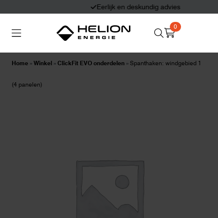
Eerlijk en deskundig advies
0
Search
Thuisbatterijen
Zonnepanelen
for:
Home
»
Winkel
»
ClickFit EVO onderdelen
»
Spanthaken: windgebied 1
Laadpalen
Aansluiten,
(4 panelen)
besturen en meten
Informatie