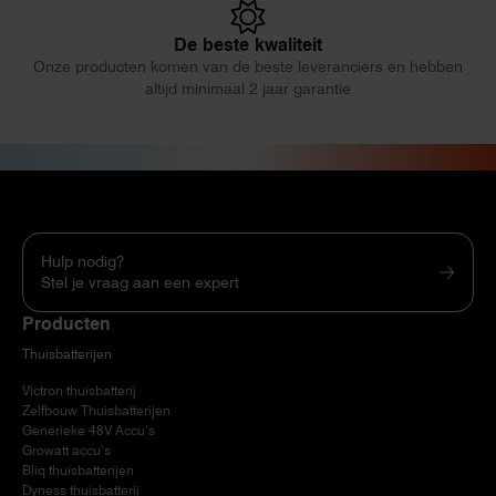
De beste kwaliteit
Onze producten komen van de beste leveranciers en hebben
altijd minimaal 2 jaar garantie
Hulp nodig?
Stel je vraag aan een expert
Producten
Thuisbatterijen
Victron thuisbatterij
Zelfbouw Thuisbatterijen
Generieke 48V Accu’s
Growatt accu’s
Bliq thuisbatterijen
Dyness thuisbatterij