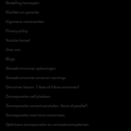
Bestelling herroepen
Klachten en garantie
Algemene voorwaarden
Privacy policy
Youtube kanaal
Over ons
Blogs
Growatt omvormer oplossingen
Growatt omvormer errors en warnings
Omvormer kiezen: 1-fase of 3-fase omvormer?
Zonnepanelen zelf plaatsen
Zonnepanelen correct aansluiten: Serie of parallel?
Zonnepanelen met micro-omvormers
Optimizers zonnepanelen en zonnestroomsystemen