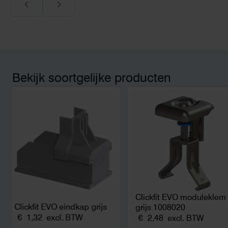
Voor ondernemers extr
wij zaten met een
capaciteitsprobleem.
aansluiting via de ne
betekende een fors be
en hoger vastrecht. Vi
bereikten we hetzelfd
kwart van die kosten, 
Bekijk soortgelijke producten
noodstroom voor de h
en zicht op zelfvoorzi
zonnepanelen. Een aa
netcongestie.
Clickfit EVO moduleklem
Clickfit EVO eindkap grijs
grijs 1008020
€
1,32
excl. BTW
€
2,48
excl. BTW