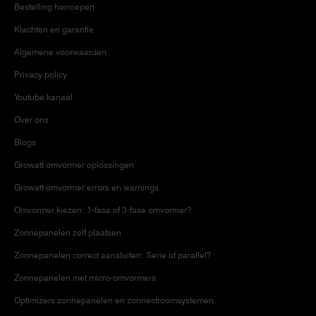
Bestelling herroepen
Klachten en garantie
Algemene voorwaarden
Privacy policy
Youtube kanaal
Over ons
Blogs
Growatt omvormer oplossingen
Growatt omvormer errors en warnings
Omvormer kiezen: 1-fase of 3-fase omvormer?
Zonnepanelen zelf plaatsen
Zonnepanelen correct aansluiten: Serie of parallel?
Zonnepanelen met micro-omvormers
Optimizers zonnepanelen en zonnestroomsystemen