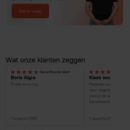
Stel je vraag
Wat onze klanten zeggen
Geverifieerde klant
Geverif
5,0 van 5 sterren
5,0 van 5 sterren
Boris Algra
Klaas wouterlood
Prima ervaring
Perfecte en complete 
zeer uitgebreide docu
vooral de waanzinnig 
bereikbaarheid en kun
van Toby Doorn maakte
verschil.
7 augustus 2026
5 augustus 2026