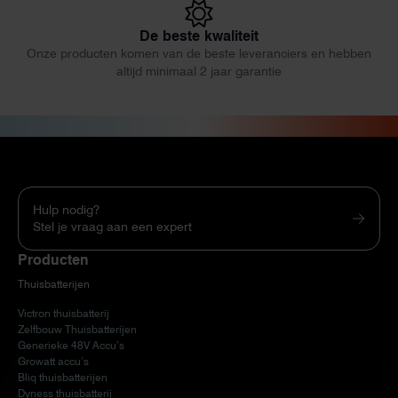
De beste kwaliteit
Onze producten komen van de beste leveranciers en hebben
altijd minimaal 2 jaar garantie
Hulp nodig?
Stel je vraag aan een expert
Producten
Thuisbatterijen
Victron thuisbatterij
Zelfbouw Thuisbatterijen
Generieke 48V Accu’s
Growatt accu’s
Bliq thuisbatterijen
Dyness thuisbatterij