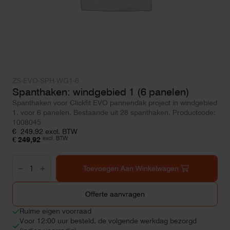
ZS-EVO-SPH-WG1-6
Spanthaken: windgebied 1 (6 panelen)
Spanthaken voor Clickfit EVO pannendak project in windgebied
1, voor 6 panelen. Bestaande uit 28 spanthaken. Productcode:
1008045
€
249,92
excl. BTW
excl. BTW
€
249,92
Spanthaken:
windgebied
Toevoegen Aan Winkelwagen
1
(6
panelen)
Offerte aanvragen
aantal
Ruime eigen voorraad
Voor 12:00 uur besteld, de volgende werkdag bezorgd