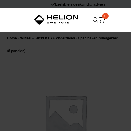
Eerlijk en deskundig advies
0
Search
Thuisbatterijen
Zonnepanelen
for:
Home
»
Winkel
»
ClickFit EVO onderdelen
»
Spanthaken: windgebied 1
Laadpalen
Aansluiten,
(6 panelen)
besturen en meten
Informatie