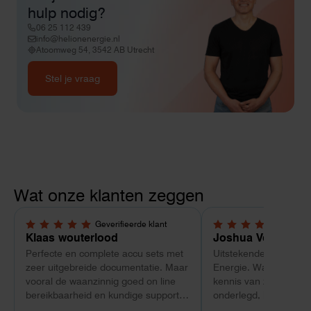
hulp nodig?
06 25 112 439
info@helionenergie.nl
Atoomweg 54, 3542 AB Utrecht
Stel je vraag
Wat onze klanten zeggen
Geverifieerde klant
Geverif
5,0 van 5 sterren
5,0 van 5 sterren
Klaas wouterlood
Joshua Verdonk
Perfecte en complete accu sets met
Uitstekende ervaring 
zeer uitgebreide documentatie. Maar
Energie. Wat vooral op
vooral de waanzinnig goed on line
kennis van zaken: tec
bereikbaarheid en kundige support
onderlegd, heldere uit
van Toby Doorn maakte voor mij alle
dat aansloot op onze s