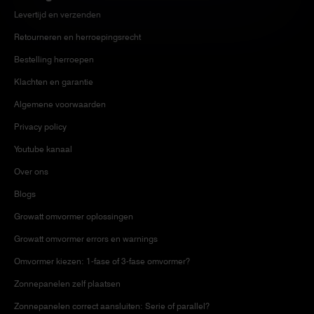
Levertijd en verzenden
Retourneren en herroepingsrecht
Bestelling herroepen
Klachten en garantie
Algemene voorwaarden
Privacy policy
Youtube kanaal
Over ons
Blogs
Growatt omvormer oplossingen
Growatt omvormer errors en warnings
Omvormer kiezen: 1-fase of 3-fase omvormer?
Zonnepanelen zelf plaatsen
Zonnepanelen correct aansluiten: Serie of parallel?