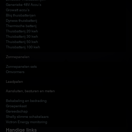
Generieke 48V Accu’s
Growatt accu’s
Bliq thuisbatterijen
Dyness thuisbatterij
Thermische batterij
Thuisbatterij 20 kwh
Thuisbatterij 30 kwh
Thuisbatterij 50 kwh
Thuisbatterij 100 kwh
Zonnepanelen
Zonnepanelen sets
Omvormers
Laadpalen
Aansluiten, besturen en meten
Bekabeling en bedrading
Groepenkast
Gereedschap
Shelly slimme schakelaars
Victron Energy monitoring
Handige links