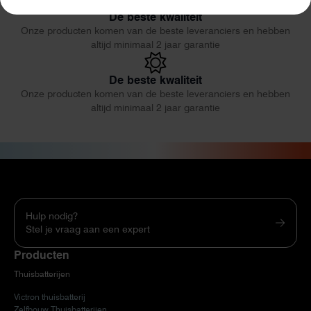
De beste kwaliteit
Onze producten komen van de beste leveranciers en hebben
altijd minimaal 2 jaar garantie
De beste kwaliteit
Onze producten komen van de beste leveranciers en hebben
altijd minimaal 2 jaar garantie
Hulp nodig?
Stel je vraag aan een expert
Producten
Thuisbatterijen
Victron thuisbatterij
Zelfbouw Thuisbatterijen