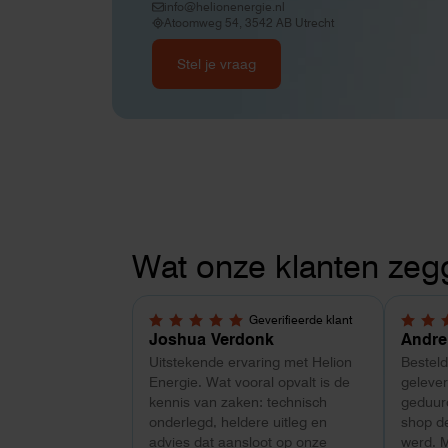
info@helionenergie.nl
Atoomweg 54, 3542 AB Utrecht
Stel je vraag
Wat onze klanten zeg
Geverifieerde klant
5,0 van 5 sterren
4 van 
Joshua Verdonk
Andre
Uitstekende ervaring met Helion
Bestel
Energie. Wat vooral opvalt is de
gelever
kennis van zaken: technisch
geduurd
onderlegd, heldere uitleg en
shop d
advies dat aansloot op onze
werd. 