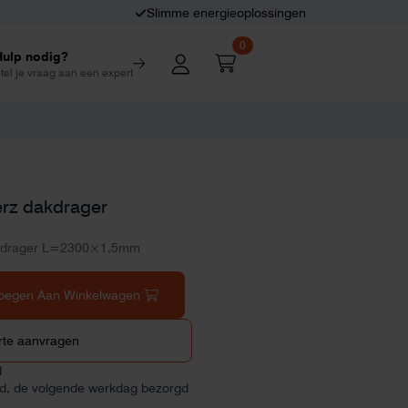
Slimme energieoplossingen
0
Hulp nodig?
tel je vraag aan een expert
erz dakdrager
dakdrager L=2300×1,5mm
oegen Aan Winkelwagen
rte aanvragen
d
ld, de volgende werkdag bezorgd