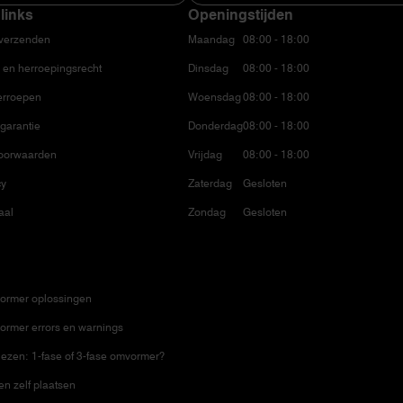
links
Openingstijden
 verzenden
Maandag
08:00 - 18:00
 en herroepingsrecht
Dinsdag
08:00 - 18:00
erroepen
Woensdag
08:00 - 18:00
garantie
Donderdag
08:00 - 18:00
oorwaarden
Vrijdag
08:00 - 18:00
cy
Zaterdag
Gesloten
aal
Zondag
Gesloten
ormer oplossingen
ormer errors en warnings
ezen: 1-fase of 3-fase omvormer?
n zelf plaatsen