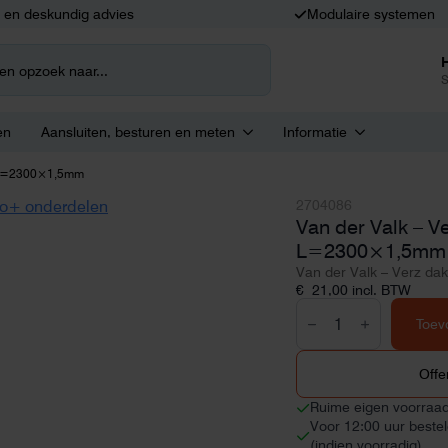
k en deskundig advies
Modulaire systemen
S
en
Aansluiten, besturen en meten
Informatie
r L=2300×1,5mm
2704086
Van der Valk – V
L=2300×1,5mm
Van der Valk – Verz 
€
21,00
incl. BTW
Van
der
Toev
Valk
-
Verz
Offe
dakdrager
L=2300x1,5mm
Ruime eigen voorraa
aantal
Voor 12:00 uur beste
(indien voorradig)