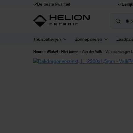
De beste kwaliteit
Eerlij
Search
for:
Thuisbatterijen
Zonnepanelen
Laadpal
Home
»
Winkel
»
Niet tonen
»
Van der Valk – Verz dakdrage