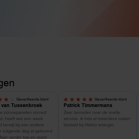
gen
Geverifieerde klant
Geverifieerde klant
5 sterren
5,0 van 5 sterren
 van Tussenbroek
Patrick Timmermans
de zonnepanelen correct
Zeer tevreden over de snelle
d, heeft wel een week
service. ik heb al meerdere malen
 terwijl bij een andere
besteld bij Helion energie.
e volgende dag al geleverd
Maar verder top en goed