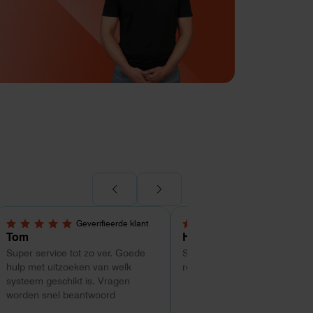
Geverifieerde klant
Geverifieerde kl
5,0 van 5 sterren
4 van 5 sterren
Tom
Hans Kollenbrander
Super service tot zo ver. Goede
Snelle levering en goede snel
hulp met uitzoeken van welk
respons bij installatie.
systeem geschikt is. Vragen
worden snel beantwoord