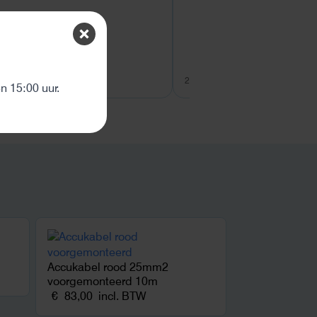
ten
26 juli 2026
26 juli 2026
 15:00 uur.
Accukabel rood 25mm2
voorgemonteerd 10m
€
83,00
incl. BTW