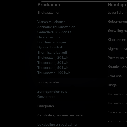
Producten
Handige 
Thuisbatterijen
Levertijd en
Retourneren
Victron thuisbatterij
Zelfbouw Thuisbatterijen
Bestelling h
Generieke 48V Accu’s
Growatt accu’s
Klachten en 
Bliq thuisbatterijen
Dyness thuisbatterij
Algemene v
Thermische batterij
Thuisbatterij 20 kwh
Privacy poli
Thuisbatterij 30 kwh
Youtube kan
Thuisbatterij 50 kwh
Thuisbatterij 100 kwh
Over ons
Zonnepanelen
Blogs
Zonnepanelen sets
Growatt omv
Omvormers
Growatt omv
Laadpalen
Omvormer ki
Aansluiten, besturen en meten
Zonnepanele
Bekabeling en bedrading