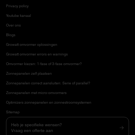
Privacy policy
Youtube kanaal
Over ons
Blogs
Growatt omvormer oplossingen
Growatt omvormer errors en warnings
Omvormer kiezen: 1-fase of 3-fase omvormer?
Zonnepanelen zelf plaatsen
Zonnepanelen correct aansluiten: Serie of parallel?
Zonnepanelen met micro-omvormers
Optimizers zonnepanelen en zonnestroomsystemen
Sitemap
Heb je specifieke wensen?
Vraag een offerte aan