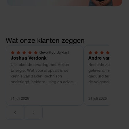
Wat onze klanten zeggen
Geverifieerde klant
Geverif
5,0 van 5 sterren
4 van 5 sterren
Joshua Verdonk
Andre van Tussen
Uitstekende ervaring met Helion
Bestelde zonnepanele
Energie. Wat vooral opvalt is de
geleverd, heeft wel e
kennis van zaken: technisch
geduurd terwijl bij ee
onderlegd, heldere uitleg en advies
de volgende dag al ge
dat aansloot op onze situatie in
Maar verder top en 
plaats van een standaardpakket.
liggend verpakt op bre
31 juli 2026
31 juli 2026
Ook de nazorg is uitgebreid.
Voor ondernemers extra interessant:
wij zaten met een
capaciteitsprobleem. Een zwaardere
aansluiting via de netbeheerder