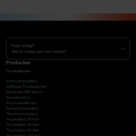
Hulp nodig?
Stel je vraag aan een expert
Producten
Thuisbatterijen
Victron thuisbatterij
Zelfbouw Thuisbatterijen
Generieke 48V Accu’s
Growatt accu’s
Bliq thuisbatterijen
Dyness thuisbatterij
Thermische batterij
Thuisbatterij 20 kwh
Thuisbatterij 30 kwh
Thuisbatterij 50 kwh
Thuisbatterij 100 kwh