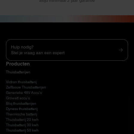
altijd minimaal 2 jaar garantie
Hulp nodig?
Stel je vraag aan een expert
Producten
Thuisbatterijen
Victron thuisbatterij
Zelfbouw Thuisbatterijen
Generieke 48V Accu’s
Growatt accu’s
Bliq thuisbatterijen
Dyness thuisbatterij
Thermische batterij
Thuisbatterij 20 kwh
Thuisbatterij 30 kwh
Thuisbatterij 50 kwh