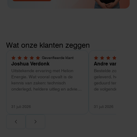
Wat onze klanten zeggen
Geverifieerde klant
Geverif
5,0 van 5 sterren
4 van 5 sterren
Joshua Verdonk
Andre van Tussen
Uitstekende ervaring met Helion
Bestelde zonnepanele
Energie. Wat vooral opvalt is de
geleverd, heeft wel e
kennis van zaken: technisch
geduurd terwijl bij ee
onderlegd, heldere uitleg en advies
de volgende dag al ge
dat aansloot op onze situatie in
Maar verder top en 
plaats van een standaardpakket.
liggend verpakt op bre
31 juli 2026
31 juli 2026
Ook de nazorg is uitgebreid.
Voor ondernemers extra interessant:
wij zaten met een
capaciteitsprobleem. Een zwaardere