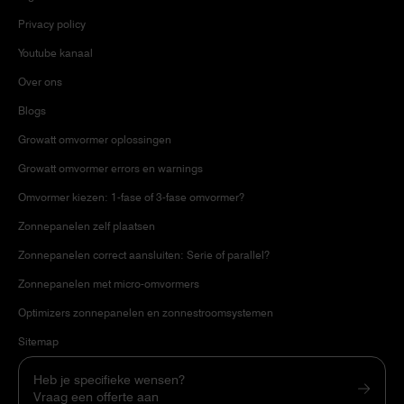
Privacy policy
Youtube kanaal
Over ons
Blogs
Growatt omvormer oplossingen
Growatt omvormer errors en warnings
Omvormer kiezen: 1-fase of 3-fase omvormer?
Zonnepanelen zelf plaatsen
Zonnepanelen correct aansluiten: Serie of parallel?
Zonnepanelen met micro-omvormers
Optimizers zonnepanelen en zonnestroomsystemen
Sitemap
Heb je specifieke wensen?
Vraag een offerte aan