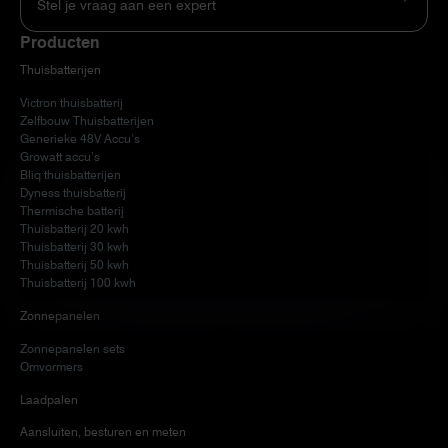
Stel je vraag aan een expert
Producten
Thuisbatterijen
Victron thuisbatterij
Zelfbouw Thuisbatterijen
Generieke 48V Accu’s
Growatt accu’s
Bliq thuisbatterijen
Dyness thuisbatterij
Thermische batterij
Thuisbatterij 20 kwh
Thuisbatterij 30 kwh
Thuisbatterij 50 kwh
Thuisbatterij 100 kwh
Zonnepanelen
Zonnepanelen sets
Omvormers
Laadpalen
Aansluiten, besturen en meten