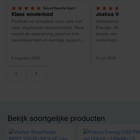
Geverifieerde klant
Geverif
5,0 van 5 sterren
5,0 van 5 sterren
Klaas wouterlood
Joshua Verdonk
Perfecte en complete accu sets met
Uitstekende ervaring 
zeer uitgebreide documentatie. Maar
Energie. Wat vooral op
vooral de waanzinnig goed on line
kennis van zaken: tec
bereikbaarheid en kundige support
onderlegd, heldere uit
van Toby Doorn maakte voor mij alle
dat aansloot op onze s
verschil.
plaats van een standa
5 augustus 2026
31 juli 2026
Ook de nazorg is uitge
Voor ondernemers extr
wij zaten met een
capaciteitsprobleem.
aansluiting via de ne
betekende een fors be
en hoger vastrecht. Vi
bereikten we hetzelfd
kwart van die kosten, 
Bekijk soortgelijke producten
noodstroom voor de h
en zicht op zelfvoorzi
zonnepanelen. Een aa