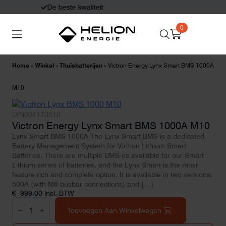
Eerlijk en deskundig advies
0
Search
Thuisbatterijen
Zonnepanelen
for:
Home
»
Winkel
»
Thuisbatterijen
»
Victron Energy Lynx Smart BMS 1000A
Laadpalen
Aansluiten,
M10
besturen en meten
LYN034170210
Victron Energy Lynx Smart BMS 1000A M10
Informatie
Lynx Smart BMS 1000A The Lynx Smart BMS is a dedicated
Battery Management System for Victron Lithium Smart
Batteries. There are multiple BMS-es available for our Smart
Lithium series of batteries, and the Lynx Smart is the most
feature rich and complete option. It is available in two versions:
500A (with M8 busbar connections) and […]
€
999,00
incl. BTW
Victron
Energy
Toevoegen Aan Winkelwagen
Lynx
Smart