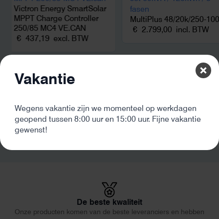
netcongestie.
Victron Energy SmartSolar
MPPT Charge Controller
MultiPlus 48/20k/250-10
250/85 MC4 VE.CAN
€
2.799,00
incl. BTW
€
437,19
excl. BTW
Vakantie
Wegens vakantie zijn we momenteel op werkdagen
geopend tussen 8:00 uur en 15:00 uur. Fijne vakantie
gewenst!
De beste kwaliteit
Onze producten komen van de beste leveranciers en hebben