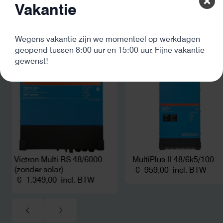
Vakantie
betekende een fors be
en hoger vastrecht. Vi
bereikten we hetzelfd
kwart van die kosten, 
Wegens vakantie zijn we momenteel op werkdagen
Bekijk soortgelijke producten
noodstroom voor de h
geopend tussen 8:00 uur en 15:00 uur. Fijne vakantie
en zicht op zelfvoorzi
gewenst!
zonnepanelen. Een aa
netcongestie.
Victron Multi RS 48/6000
MultiPlus-II 48/6k5/100
(zonder solar)
€
959,00
incl. BTW
€
1.349,00
incl. BTW