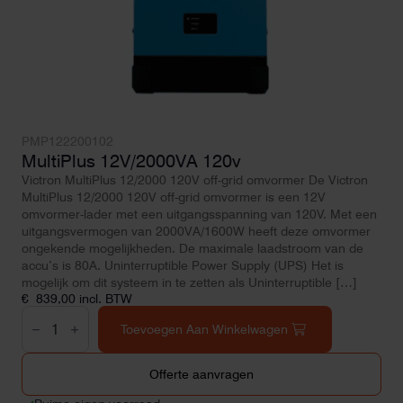
PMP122200102
MultiPlus 12V/2000VA 120v
Victron MultiPlus 12/2000 120V off-grid omvormer De Victron
MultiPlus 12/2000 120V off-grid omvormer is een 12V
omvormer-lader met een uitgangsspanning van 120V. Met een
uitgangsvermogen van 2000VA/1600W heeft deze omvormer
ongekende mogelijkheden. De maximale laadstroom van de
accu’s is 80A. Uninterruptible Power Supply (UPS) Het is
mogelijk om dit systeem in te zetten als Uninterruptible […]
€
839,00
incl. BTW
MultiPlus
12V/2000VA
Toevoegen Aan Winkelwagen
120v
aantal
Offerte aanvragen