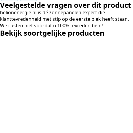
Veelgestelde vragen over dit product
capaciteitsprobleem. Een zwaardere
aansluiting via de netbeheerder
helionenergie.nl is dé zonnepanelen expert die
betekende een fors bedrag, wachttijd
klanttevredenheid met stip op de eerste plek heeft staan.
en hoger vastrecht. Via Helion
We rusten niet voordat u 100% tevreden bent!
bereikten we hetzelfde voor een
Bekijk soortgelijke producten
kwart van die kosten, plus
noodstroom voor de hele camping
en zicht op zelfvoorziening met
zonnepanelen. Een aanrader bij
netcongestie.