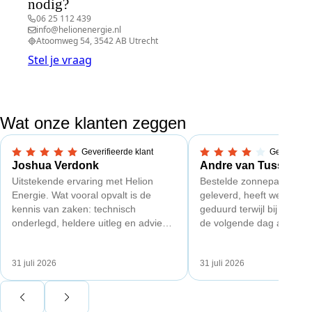
nodig?
06 25 112 439
info@helionenergie.nl
Atoomweg 54, 3542 AB Utrecht
Stel je vraag
Wat onze klanten zeggen
Geverifieerde klant
Geverifieer
5,0 van 5 sterren
4 van 5 sterren
Joshua Verdonk
Andre van Tussenbr
Uitstekende ervaring met Helion
Bestelde zonnepanelen c
Energie. Wat vooral opvalt is de
geleverd, heeft wel een 
kennis van zaken: technisch
geduurd terwijl bij een a
onderlegd, heldere uitleg en advies
de volgende dag al gelev
dat aansloot op onze situatie in
Maar verder top en goe
plaats van een standaardpakket.
liggend verpakt op brede 
31 juli 2026
31 juli 2026
Ook de nazorg is uitgebreid.
Voor ondernemers extra interessant:
wij zaten met een