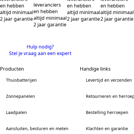
leveranciers
en hebben
en hebben
en hebben
en hebben
altijd minimaal
altijd minimaal
altijd minimaal
altijd minimaal
2 jaar garantie
2 jaar garantie
2 jaar garantie
2 jaar garantie
Hulp nodig?
Stel je vraag aan een expert
Producten
Handige links
Thuisbatterijen
Levertijd en verzenden
Zonnepanelen
Retourneren en herroe
Laadpalen
Bestelling herroepen
Aansluiten, besturen en meten
Klachten en garantie