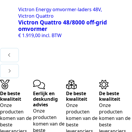
Victron Energy omvormer-laders 48V,
Vi
Victron Quattro
Vi
Victron Quattro 48/8000 off-grid
Mu
omvormer
€
7
€
1.919,00
incl. BTW
De beste
Eerlijk en
De beste
De beste
kwaliteit
deskundig
kwaliteit
kwaliteit
advies
Onze
Onze
Onze
Onze
producten
producten
producten
producten
komen van de
komen van de
komen van de
komen van de
beste
beste
beste
beste
leveranciers
leveranciers
leveranciers