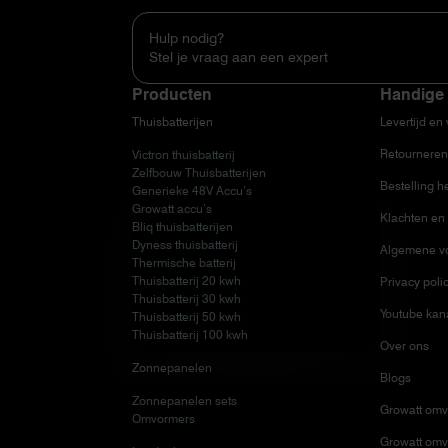
Hulp nodig?
Stel je vraag aan een expert
Producten
Handige 
Thuisbatterijen
Levertijd en
Retourneren
Victron thuisbatterij
Zelfbouw Thuisbatterijen
Bestelling h
Generieke 48V Accu’s
Growatt accu’s
Klachten en 
Bliq thuisbatterijen
Dyness thuisbatterij
Algemene v
Thermische batterij
Thuisbatterij 20 kwh
Privacy poli
Thuisbatterij 30 kwh
Youtube kan
Thuisbatterij 50 kwh
Thuisbatterij 100 kwh
Over ons
Zonnepanelen
Blogs
Zonnepanelen sets
Growatt omv
Omvormers
Growatt omv