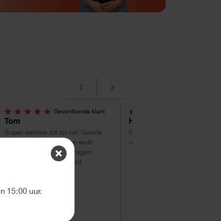
Geverifieerde klant
Geverifieerde kl
5,0 van 5 sterren
4 van 5 sterren
Tom
Hans Kollenbrander
Super service tot zo ver. Goede
Snelle levering en goede snel
hulp met uitzoeken van welk
respons bij installatie.
systeem geschikt is. Vragen
worden snel beantwoord
ten
 15:00 uur.