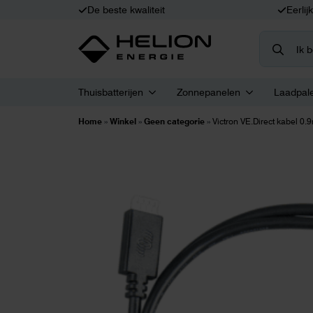
De beste kwaliteit
Eerlij
Search
for:
Thuisbatterijen
Zonnepanelen
Laadpal
Home
»
Winkel
»
Geen categorie
»
Victron VE.Direct kabel 0.