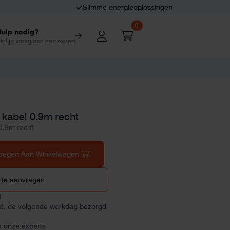
Slimme energieoplossingen
0
Hulp nodig?
tel je vraag aan een expert
t kabel 0.9m recht
 0.9m recht
oegen Aan Winkelwagen
rte aanvragen
d
ld, de volgende werkdag bezorgd
n onze experts