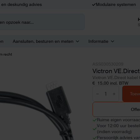
k en deskundig advies
Modulaire systemen
S
en
Aansluiten, besturen en meten
Informatie
9m recht
ASS030530209
Victron VE.Direc
Victron VE.Direct kabel
€
15,00
incl. BTW
Victron
VE.Direct
Toev
kabel
0.9m
recht
Offe
aantal
Ruime eigen voorraa
Voor 12:00 uur beste
(indien voorradig)
Persoonlijk advies va