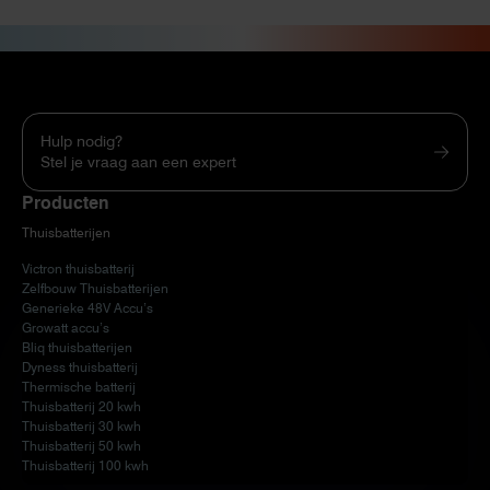
Hulp nodig?
Stel je vraag aan een expert
Producten
Thuisbatterijen
Victron thuisbatterij
Zelfbouw Thuisbatterijen
Generieke 48V Accu’s
Growatt accu’s
Bliq thuisbatterijen
Dyness thuisbatterij
Thermische batterij
Thuisbatterij 20 kwh
Thuisbatterij 30 kwh
Thuisbatterij 50 kwh
Thuisbatterij 100 kwh