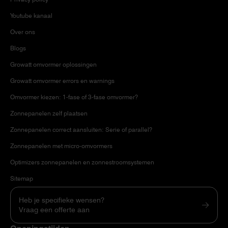
Youtube kanaal
Over ons
Blogs
Growatt omvormer oplossingen
Growatt omvormer errors en warnings
Omvormer kiezen: 1-fase of 3-fase omvormer?
Zonnepanelen zelf plaatsen
Zonnepanelen correct aansluiten: Serie of parallel?
Zonnepanelen met micro-omvormers
Optimizers zonnepanelen en zonnestroomsystemen
Sitemap
Heb je specifieke wensen?
Vraag een offerte aan