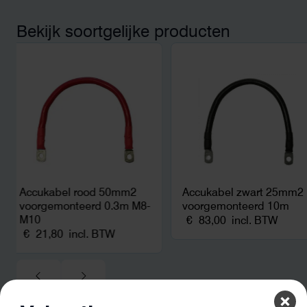
bereikten we hetzelfd
kwart van die kosten, 
Bekijk soortgelijke producten
noodstroom voor de h
en zicht op zelfvoorzi
zonnepanelen. Een aa
netcongestie.
Accukabel rood 50mm2
Accukabel zwart 25mm2
voorgemonteerd 0.3m M8-
voorgemonteerd 10m
M10
€
83,00
incl. BTW
€
21,80
incl. BTW