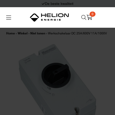
Eerlijk en deskundig advies
0
Search
Thuisbatterijen
Zonnepanelen
for:
Home
»
Winkel
»
Niet tonen
»
Werkschakelaar DC 25A/600V 11A/1000V
Laadpalen
Aansluiten,
besturen en meten
Informatie