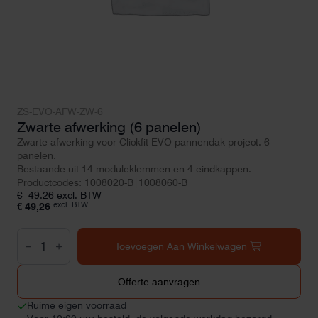
ZS-EVO-AFW-ZW-6
Zwarte afwerking (6 panelen)
Zwarte afwerking voor Clickfit EVO pannendak project, 6
panelen.
Bestaande uit 14 moduleklemmen en 4 eindkappen.
Productcodes: 1008020-B|1008060-B
€
49,26
excl. BTW
excl. BTW
€
49,26
Zwarte
afwerking
Toevoegen Aan Winkelwagen
(6
panelen)
aantal
Offerte aanvragen
Ruime eigen voorraad