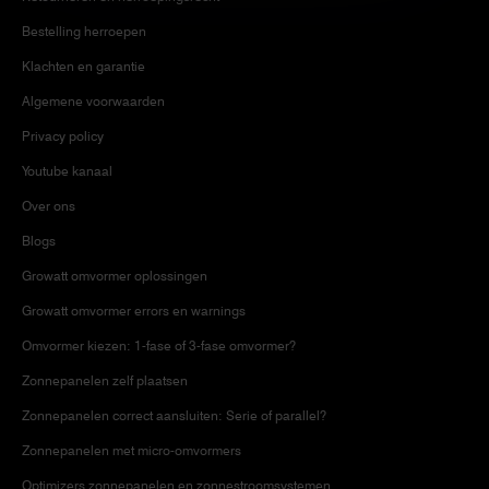
Bestelling herroepen
Klachten en garantie
Algemene voorwaarden
Privacy policy
Youtube kanaal
Over ons
Blogs
Growatt omvormer oplossingen
Growatt omvormer errors en warnings
Omvormer kiezen: 1-fase of 3-fase omvormer?
Zonnepanelen zelf plaatsen
Zonnepanelen correct aansluiten: Serie of parallel?
Zonnepanelen met micro-omvormers
Optimizers zonnepanelen en zonnestroomsystemen