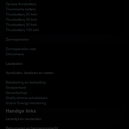
Dyness thuisbatterij
Thermische batterij
Thuisbatterij 20 kwh
Thuisbatterij 30 kwh
Thuisbatterij 50 kwh
Thuisbatterij 100 kwh
Zonnepanelen
Zonnepanelen sets
Omvormers
Laadpalen
Aansluiten, besturen en meten
Bekabeling en bedrading
Groepenkast
Gereedschap
Shelly slimme schakelaars
Victron Energy monitoring
Handige links
Levertijd en verzenden
Retourneren en herroepingsrecht