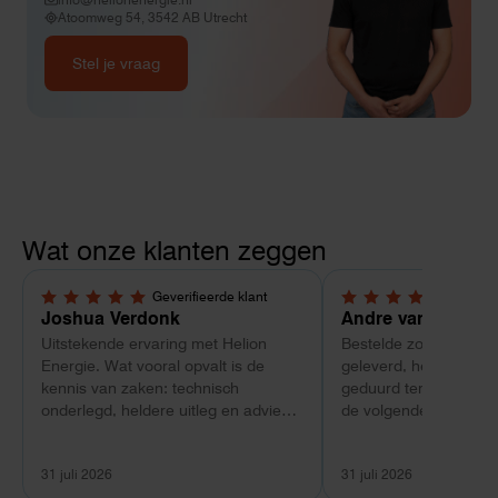
Atoomweg 54, 3542 AB Utrecht
Stel je vraag
Wat onze klanten zeggen
Geverifieerde klant
Geverif
5,0 van 5 sterren
4 van 5 sterren
Joshua Verdonk
Andre van Tussen
Uitstekende ervaring met Helion
Bestelde zonnepanele
Energie. Wat vooral opvalt is de
geleverd, heeft wel e
kennis van zaken: technisch
geduurd terwijl bij ee
onderlegd, heldere uitleg en advies
de volgende dag al ge
dat aansloot op onze situatie in
Maar verder top en 
plaats van een standaardpakket.
liggend verpakt op bre
31 juli 2026
31 juli 2026
Ook de nazorg is uitgebreid.