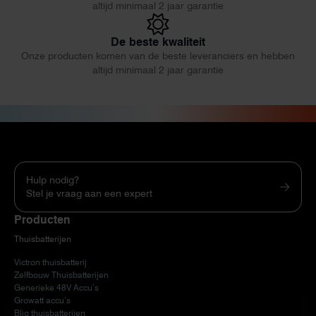
altijd minimaal 2 jaar garantie
De beste kwaliteit
Onze producten komen van de beste leveranciers en hebben
altijd minimaal 2 jaar garantie
Hulp nodig?
Stel je vraag aan een expert
Producten
Thuisbatterijen
Victron thuisbatterij
Zelfbouw Thuisbatterijen
Generieke 48V Accu’s
Growatt accu’s
Bliq thuisbatterijen