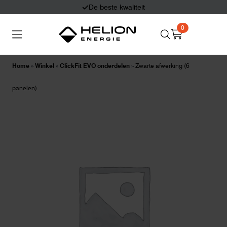
Eerlijk en deskundig advies
0
Search
Thuisbatterijen
Zonnepanelen
for:
Home
»
Winkel
»
ClickFit EVO onderdelen
»
Zwarte afwerking (6
Laadpalen
Aansluiten,
panelen)
besturen en meten
Informatie