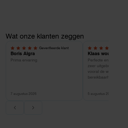
Wat onze klanten zeggen
Geverifieerde klant
Geverif
5,0 van 5 sterren
5,0 van 5 sterren
Boris Algra
Klaas wouterlood
Prima ervaring
Perfecte en complete 
zeer uitgebreide docu
vooral de waanzinnig 
bereikbaarheid en kun
van Toby Doorn maakte
verschil.
7 augustus 2026
5 augustus 2026