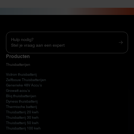
Hulp nodig?
Stel je vraag aan een expert
Producten
Thuisbatterijen
Victron thuisbatterij
Zelfbouw Thuisbatterijen
Generieke 48V Accu’s
Growatt accu’s
Bliq thuisbatterijen
Dyness thuisbatterij
Thermische batterij
Thuisbatterij 20 kwh
Thuisbatterij 30 kwh
Thuisbatterij 50 kwh
Thuisbatterij 100 kwh