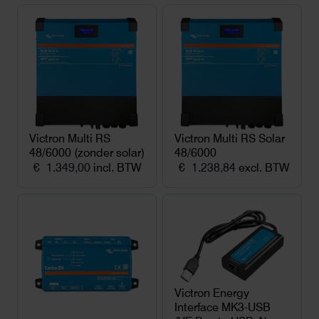
was:
is:
€ 1.469,00.
€ 1.329,00.
Victron Multi RS
Victron Multi RS Solar
48/6000 (zonder solar)
48/6000
€
1.349,00
incl. BTW
€
1.238,84
excl. BTW
Victron Energy
Interface MK3-USB