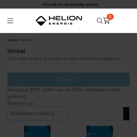
Eerlijk en deskundig advies
0
Search
Thuisbatterijen
Zonnepanelen
for:
»
Home
Winkel
Winkel
Laadpalen
Aansluiten,
besturen en meten
Dit is waar je door producten in deze winkel kunt bladeren.
Informatie
Filters
Resultaat 2041–2064 van de 2596 resultaten wordt
getoond