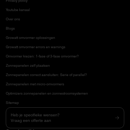
Privacy policy
Youtube kanaal
Over ons
Blogs
Growatt omvormer oplossingen
Growatt omvormer errors en warnings
Omvormer kiezen: 1-fase of 3-fase omvormer?
Zonnepanelen zelf plaatsen
Zonnepanelen correct aansluiten: Serie of parallel?
Zonnepanelen met micro-omvormers
Optimizers zonnepanelen en zonnestroomsystemen
Sitemap
Heb je specifieke wensen?
Vraag een offerte aan