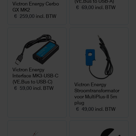
(VE.Bus to USB-A)
Victron Energy Cerbo
€
69,00
incl. BTW
GX MK2
€
259,00
incl. BTW
Victron Energy
Interface MK3-USB-C
(VE.Bus to USB-C)
Victron Energy
€
59,00
incl. BTW
Stroomtransformator
voor MultiPlus-II 5m
plug
€
49,00
incl. BTW