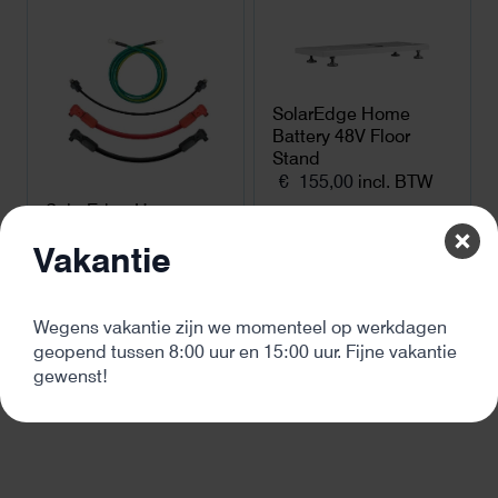
SolarEdge Home
Battery 48V Floor
Stand
€
155,00
incl. BTW
SolarEdge Home
Battery 48V Bat-Bat
Vakantie
Kabelset
€
75,00
incl. BTW
Wegens vakantie zijn we momenteel op werkdagen
geopend tussen 8:00 uur en 15:00 uur. Fijne vakantie
←
1
2
3
…
83
84
85
86
87
88
89
…
107
108
109
→
gewenst!