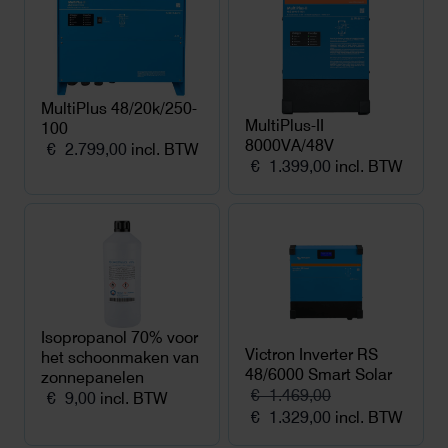
MultiPlus 48/20k/250-
MultiPlus-II
100
8000VA/48V
€
2.799,00
incl. BTW
€
1.399,00
incl. BTW
Isopropanol 70% voor
Victron Inverter RS
het schoonmaken van
48/6000 Smart Solar
zonnepanelen
€
1.469,00
€
9,00
incl. BTW
Oorspronkelijke
Huidige
€
1.329,00
incl. BTW
prijs
prijs