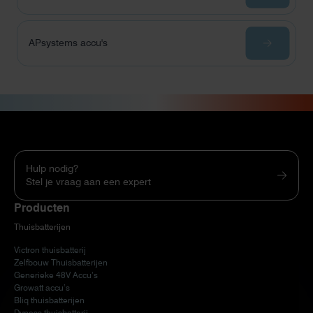
APsystems accu's
Hulp nodig?
Stel je vraag aan een expert
Producten
Thuisbatterijen
Victron thuisbatterij
Zelfbouw Thuisbatterijen
Generieke 48V Accu’s
Growatt accu’s
Bliq thuisbatterijen
Dyness thuisbatterij