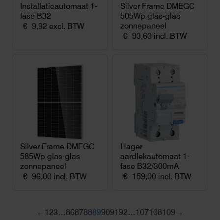
Installatieautomaat 1-
Silver Frame DMEGC
fase B32
505Wp glas-glas
zonnepaneel
€
9,92
excl. BTW
€
93,60
incl. BTW
Silver Frame DMEGC
Hager
585Wp glas-glas
aardlekautomaat 1-
zonnepaneel
fase B32/300mA
€
96,00
incl. BTW
€
159,00
incl. BTW
←
1
2
3
…
86
87
88
89
90
91
92
…
107
108
109
→