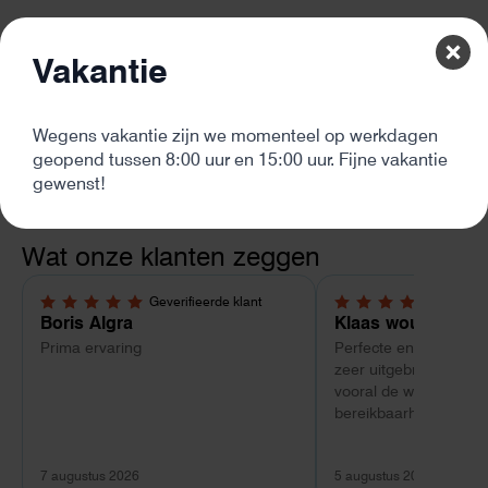
Vakantie
Wegens vakantie zijn we momenteel op werkdagen
geopend tussen 8:00 uur en 15:00 uur. Fijne vakantie
gewenst!
Wat onze klanten zeggen
Geverifieerde klant
Geverif
5,0 van 5 sterren
5,0 van 5 sterren
Boris Algra
Klaas wouterlood
Prima ervaring
Perfecte en complete 
zeer uitgebreide docu
vooral de waanzinnig 
bereikbaarheid en kun
van Toby Doorn maakte
verschil.
7 augustus 2026
5 augustus 2026