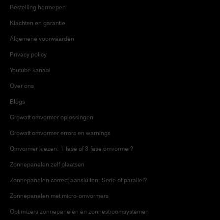
Bestelling herroepen
Klachten en garantie
Algemene voorwaarden
Privacy policy
Youtube kanaal
Over ons
Blogs
Growatt omvormer oplossingen
Growatt omvormer errors en warnings
Omvormer kiezen: 1-fase of 3-fase omvormer?
Zonnepanelen zelf plaatsen
Zonnepanelen correct aansluiten: Serie of parallel?
Zonnepanelen met micro-omvormers
Optimizers zonnepanelen en zonnestroomsystemen