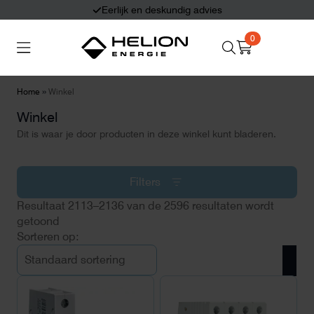
Eerlijk en deskundig advies
0
Search
Thuisbatterijen
Zonnepanelen
for:
»
Home
Winkel
Winkel
Laadpalen
Aansluiten,
besturen en meten
Dit is waar je door producten in deze winkel kunt bladeren.
Informatie
Filters
Resultaat 2113–2136 van de 2596 resultaten wordt
getoond