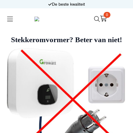
Eerlijk en deskundig advies
0
Search
for:
Thuisbatterijen
Zonnepanelen
Stekkeromvormer? Beter van niet!
Laadpalen
Aansluiten,
besturen en meten
Informatie