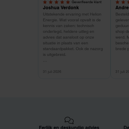
Geverifieerde klant
5,0 van 5 sterren
4 van 
Joshua Verdonk
Andre
Uitstekende ervaring met Helion
Bestel
Energie. Wat vooral opvalt is de
gelever
kennis van zaken: technisch
geduurd
onderlegd, heldere uitleg en
shop d
advies dat aansloot op onze
werd. 
situatie in plaats van een
besche
standaardpakket. Ook de nazorg
brede p
is uitgebreid.
Voor ondernemers extra
interessant: wij zaten met een
31 juli 2026
31 juli 
capaciteitsprobleem. Een
zwaardere aansluiting via de
netbeheerder betekende een fors
bedrag, wachttijd en hoger
vastrecht. Via Helion bereikten we
hetzelfde voor een kwart van die
kosten, plus noodstroom voor de
hele camping en zicht op
zelfvoorziening met
Eerlijk en deskundig advies
De