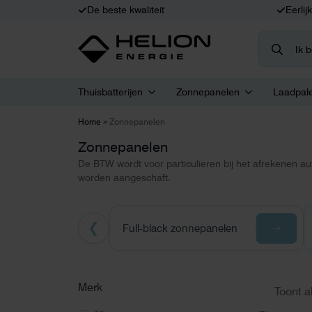
De beste kwaliteit
Eerlij
Search
for:
Thuisbatterijen
Zonnepanelen
Laadpal
»
Home
Zonnepanelen
Zonnepanelen
De BTW wordt voor particulieren bij het afrekenen a
worden aangeschaft.
❮
Full-black zonnepanelen
Merk
Toont a