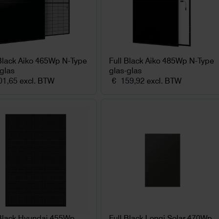
 Black Aiko 465Wp N-Type
Full Black Aiko 485Wp N-Type
glas
glas-glas
1,65
excl. BTW
€
159,92
excl. BTW
 Black Hyundai 455Wp
Full Black Longi Solar 470Wp