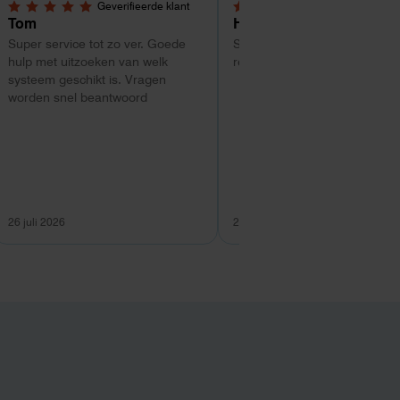
Geverifieerde klant
Geverifieerde kl
5,0 van 5 sterren
4 van 5 sterren
Tom
Hans Kollenbrander
Super service tot zo ver. Goede
Snelle levering en goede snel
hulp met uitzoeken van welk
respons bij installatie.
systeem geschikt is. Vragen
worden snel beantwoord
26 juli 2026
26 juli 2026