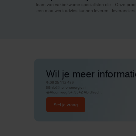
zonnepanelen. Een aanrader bij
Team van vakbekwame specialisten die
Onze prod
netcongestie.
een maatwerk advies kunnen leveren.
leveranciers
Wil je meer informat
06 25 112 439
info@helionenergie.nl
Atoomweg 54, 3542 AB Utrecht
Stel je vraag