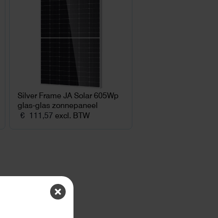
Silver Frame JA Solar 605Wp
glas-glas zonnepaneel
€
111,57
excl. BTW
ten