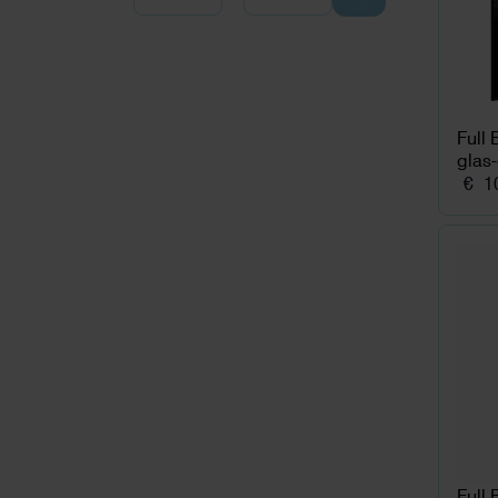
Full
glas-
€
10
Full