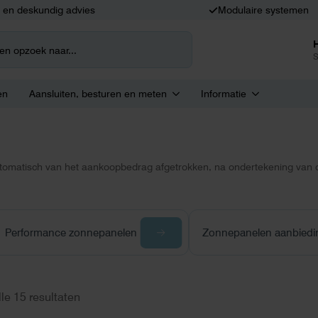
k en deskundig advies
Modulaire systemen
S
en
Aansluiten, besturen en meten
Informatie
utomatisch van het aankoopbedrag afgetrokken, na ondertekening van d
Performance zonnepanelen
Zonnepanelen aanbiedi
lle 15 resultaten