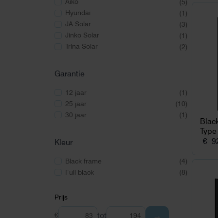
Aiko
(5)
Hyundai
(1)
JA Solar
(3)
Jinko Solar
(1)
Trina Solar
(2)
Garantie
12 jaar
(1)
25 jaar
(10)
30 jaar
(1)
Blac
Type
€
92
Kleur
Black frame
(4)
Full black
(8)
Prijs
→
tot
€