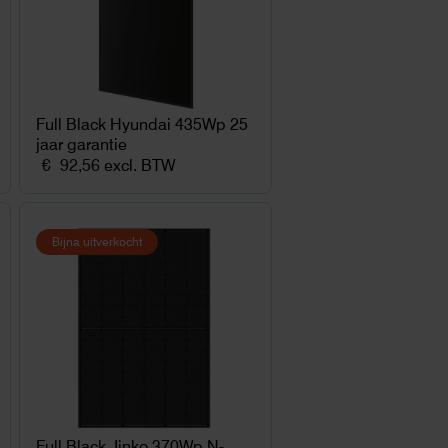
Full Black Hyundai 435Wp 25
jaar garantie
€
92,56
excl. BTW
Bijna uitverkocht
Full Black Jinko 370Wp N-