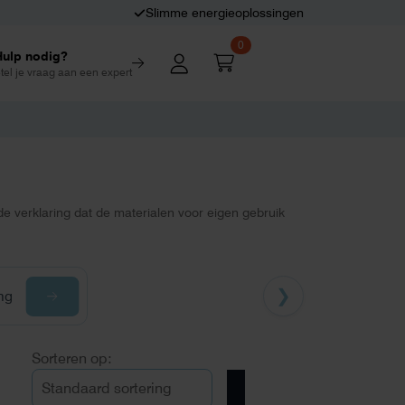
Slimme energieoplossingen
0
Hulp nodig?
tel je vraag aan een expert
e verklaring dat de materialen voor eigen gebruik
❯
ng