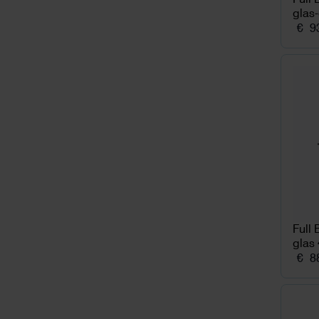
glas-
€
93
Full 
glas
€
88