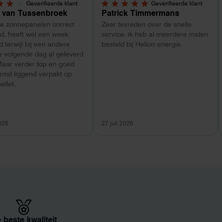
Geverifieerde klant
Geverifieerde klant
5 sterren
5,0 van 5 sterren
 van Tussenbroek
Patrick Timmermans
de zonnepanelen correct
Zeer tevreden over de snelle
d, heeft wel een week
service. ik heb al meerdere malen
 terwijl bij een andere
besteld bij Helion energie.
e volgende dag al geleverd
Maar verder top en goed
rmd liggend verpakt op
allet.
2026
27 juli 2026
 beste kwaliteit