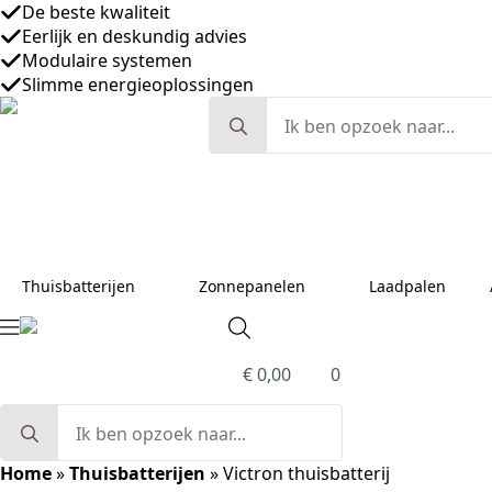
De beste kwaliteit
Eerlijk en deskundig advies
Modulaire systemen
Slimme energieoplossingen
Search
for:
Thuisbatterijen
Zonnepanelen
Laadpalen
€
0,00
0
Search
for:
Home
»
Thuisbatterijen
»
Victron thuisbatterij