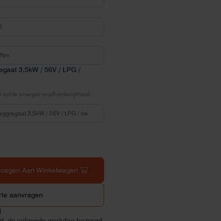
egaat 3,5kW / 56V / LPG /
 échte energie-onafhankelijkheid.
voegen Aan Winkelwagen
rte aanvragen
d
ld, de volgende werkdag bezorgd