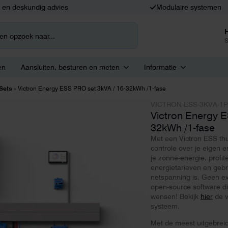
k en deskundig advies
Modulaire systemen
S
en
Aansluiten, besturen en meten
Informatie
Sets
»
Victron Energy ESS PRO set 3kVA / 16-32kWh /1-fase
VICTRON-ESS-3KVA-1
Victron Energy E
32kWh /1-fase
Met een Victron ESS thu
controle over je eigen e
je zonne-energie, profi
energietarieven en geb
netspanning is. Geen e
open-source software di
wensen! Bekijk
hier
de v
systeem.
Met de meest uitgebreid