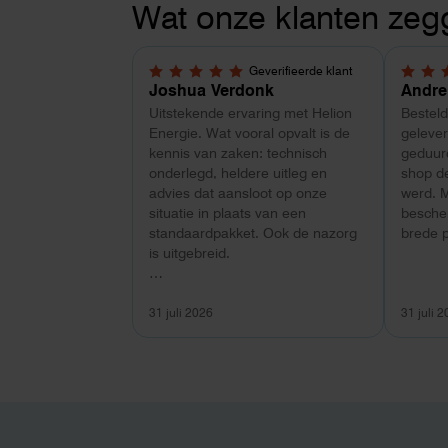
Wat onze klanten zeg
Geverifieerde klant
5,0 van 5 sterren
4 van 
Joshua Verdonk
Andre
Uitstekende ervaring met Helion
Bestel
Energie. Wat vooral opvalt is de
gelever
kennis van zaken: technisch
geduurd
onderlegd, heldere uitleg en
shop d
advies dat aansloot op onze
werd. 
situatie in plaats van een
besche
standaardpakket. Ook de nazorg
brede p
is uitgebreid.
Voor ondernemers extra
interessant: wij zaten met een
31 juli 2026
31 juli 
capaciteitsprobleem. Een
zwaardere aansluiting via de
netbeheerder betekende een fors
bedrag, wachttijd en hoger
vastrecht. Via Helion bereikten we
hetzelfde voor een kwart van die