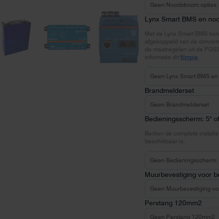
Lynx Smart BMS en no
Met de Lynx Smart BMS kun
afgekoppeld van de omvormers
de maatregelen uit de PGS37
informatie dit
filmpje
.
Brandmelderset
Bedieningsscherm: 5" of
Bedien de complete installat
beschikbaar is.
Muurbevestiging voor 
Perstang 120mm2