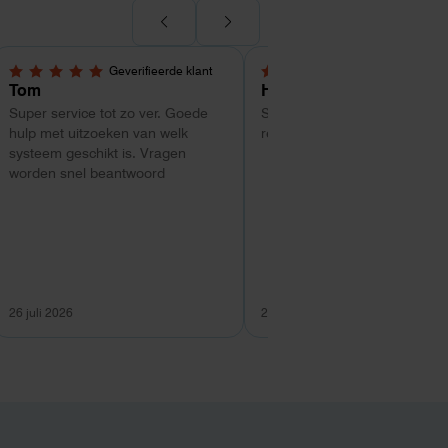
Geverifieerde klant
Geverifieerde kl
5,0 van 5 sterren
4 van 5 sterren
Tom
Hans Kollenbrander
Super service tot zo ver. Goede
Snelle levering en goede snel
hulp met uitzoeken van welk
respons bij installatie.
systeem geschikt is. Vragen
worden snel beantwoord
26 juli 2026
26 juli 2026