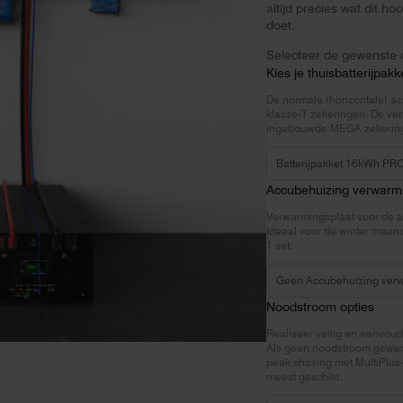
altijd precies wat dit 
doet.
Selecteer de gewenste o
Kies je thuisbatterijpakk
De normale (horizontale) 
klasse-T zekeringen. De ve
ingebouwde MEGA zekering
Accubehuizing verwarm
Verwarmingsplaat voor de ac
Ideaal voor de winter maa
1 set.
Noodstroom opties
Realiseer veilig en eenvou
Als geen noodstroom gewens
peak shaving met MultiPlus-
meest geschikt.