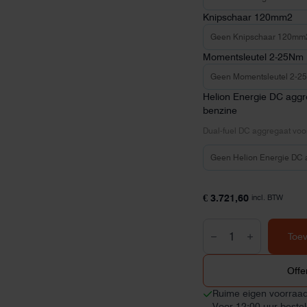
Knipschaar 120mm2
Momentsleutel 2-25Nm
Helion Energie DC aggr
benzine
Dual-fuel DC aggregaat voor
€
3.721,60
incl. BTW
Victron
Energy
Toe
ESS
PRO
set
Offe
3kVA
/
Ruime eigen voorraa
16-
Voor 12:00 uur beste