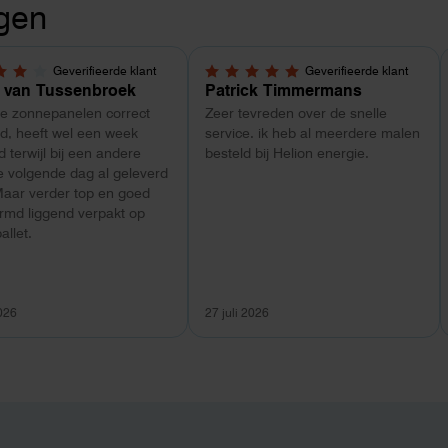
gen
Geverifieerde klant
Geverifieerde klant
5 sterren
5,0 van 5 sterren
 van Tussenbroek
Patrick Timmermans
de zonnepanelen correct
Zeer tevreden over de snelle
d, heeft wel een week
service. ik heb al meerdere malen
 terwijl bij een andere
besteld bij Helion energie.
e volgende dag al geleverd
Maar verder top en goed
rmd liggend verpakt op
allet.
2026
27 juli 2026