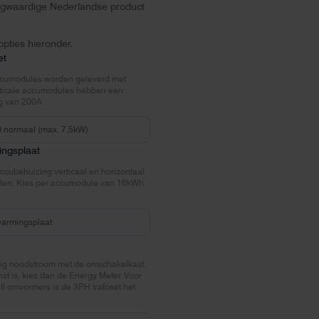
hoogwaardige Nederlandse product
pties hieronder.
et
accumodules worden geleverd met
rticale accumodules hebben een
 van 200A.
ingsplaat
cubehuizing verticaal en horizontaal.
nden. Kies per accumodule van 16kWh
dig noodstroom met de omschakelkast.
t is, kies dan de Energy Meter. Voor
II omvormers is de 3PH trafoset het