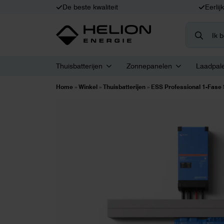
De beste kwaliteit
Eerlij
Search
for:
Thuisbatterijen
Zonnepanelen
Laadpal
Home
»
Winkel
»
Thuisbatterijen
»
ESS Professional 1-Fase 