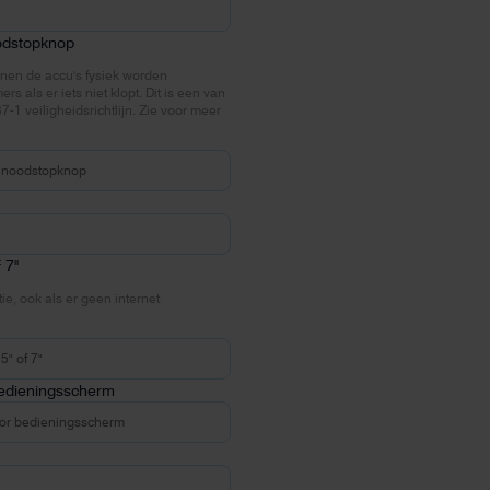
odstopknop
nen de accu's fysiek worden
 als er iets niet klopt. Dit is een van
-1 veiligheidsrichtlijn. Zie voor meer
 7"
ie, ook als er geen internet
bedieningsscherm