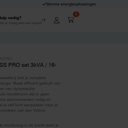
Slimme energieoplossingen
0
Hulp nodig?
tel je vraag aan een expert
PH-PRO
SS PRO set 3kVA / 16-
isbatterij heb je complete
nergie. Maak efficient gebruik van
teer van dynamische
ruik noodstroom als er geen
xtra abonnementen nodig en
e je zelf kunt aanpassen naar je
oordelen van een Victron
e monitoring in de markt weet je