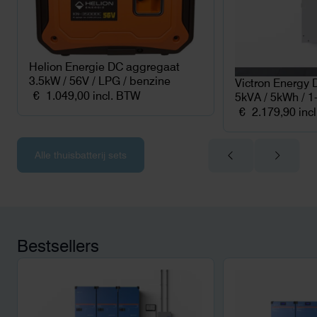
Helion Energie DC aggregaat
3.5kW / 56V / LPG / benzine
Victron Energy 
€
1.049,00
incl. BTW
5kVA / 5kWh / 1
€
2.179,90
inc
Alle thuisbatterij sets
Bestsellers