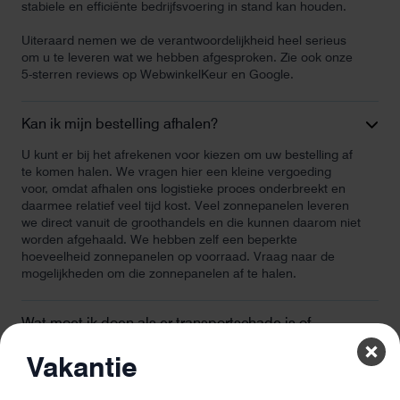
stabiele en efficiënte bedrijfsvoering in stand kan houden.
Uiteraard nemen we de verantwoordelijkheid heel serieus
om u te leveren wat we hebben afgesproken. Zie ook onze
5-sterren reviews op WebwinkelKeur en Google.
Kan ik mijn bestelling afhalen?
U kunt er bij het afrekenen voor kiezen om uw bestelling af
te komen halen. We vragen hier een kleine vergoeding
voor, omdat afhalen ons logistieke proces onderbreekt en
daarmee relatief veel tijd kost. Veel zonnepanelen leveren
we direct vanuit de groothandels en die kunnen daarom niet
worden afgehaald. We hebben zelf een beperkte
hoeveelheid zonnepanelen op voorraad. Vraag naar de
mogelijkheden om die zonnepanelen af te halen.
Wat moet ik doen als er transportschade is of
onderdelen niet geleverd zijn?
Vakantie
HelionEnergie.nl staat ervoor garant dat u alle bestelde
producten in goede staat ontvangt. We doe onze uiterste