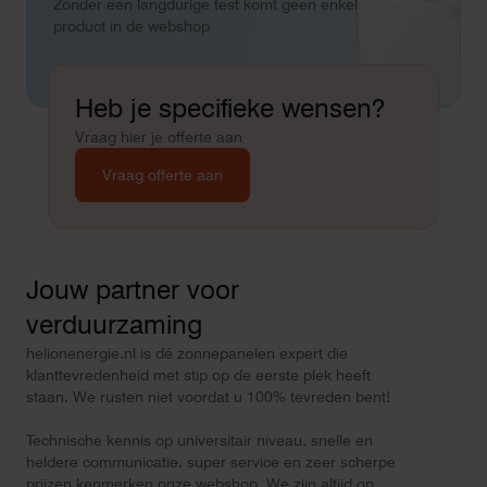
Zonder een langdurige test komt geen enkel
zonnepanelen. Een aa
product in de webshop
netcongestie.
Heb je specifieke wensen?
Vraag hier je offerte aan
Vraag offerte aan
Jouw partner voor
verduurzaming
helionenergie.nl is dé zonnepanelen expert die
klanttevredenheid met stip op de eerste plek heeft
staan. We rusten niet voordat u 100% tevreden bent!
Technische kennis op universitair niveau, snelle en
heldere communicatie, super service en zeer scherpe
prijzen kenmerken onze webshop. We zijn altijd op