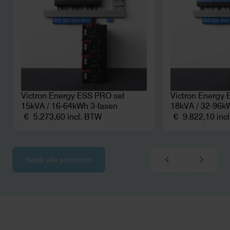
Victron Energy ESS PRO set
Victron Energy 
15kVA / 16-64kWh 3-fasen
18kVA / 32-96kW
€
5.273,60
incl. BTW
€
9.822,10
inc
Bekijk alle producten