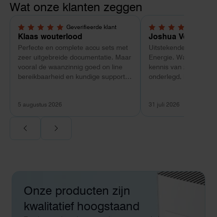
Wat onze klanten zeggen
Geverifieerde klant
Geverif
5,0 van 5 sterren
5,0 van 5 sterren
Klaas wouterlood
Joshua Verdonk
Perfecte en complete accu sets met
Uitstekende ervaring 
zeer uitgebreide documentatie. Maar
Energie. Wat vooral op
vooral de waanzinnig goed on line
kennis van zaken: tec
bereikbaarheid en kundige support
onderlegd, heldere uit
van Toby Doorn maakte voor mij alle
dat aansloot op onze s
verschil.
plaats van een standa
5 augustus 2026
31 juli 2026
Ook de nazorg is uitge
Voor ondernemers extr
wij zaten met een
capaciteitsprobleem.
aansluiting via de ne
betekende een fors be
en hoger vastrecht. Vi
bereikten we hetzelfd
Onze producten zijn
kwart van die kosten, 
noodstroom voor de h
kwalitatief hoogstaand
en zicht op zelfvoorzi