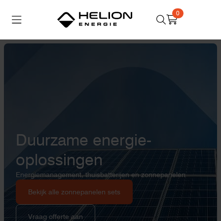
0
Search
for:
Thuisbatterijen
Zonnepanelen
Laadpalen
Aansluiten,
besturen en meten
Informatie
Duurzame energie-
oplossingen
Energiemanagement, thuisbatterijen en zonnepanelen
Bekijk alle zonnepanelen sets
Vraag offerte aan