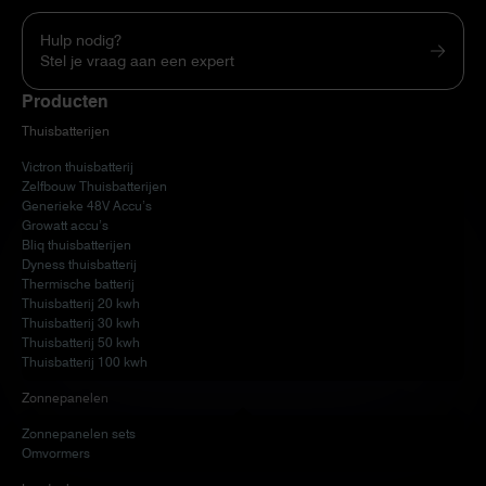
Hulp nodig?
Stel je vraag aan een expert
Producten
Thuisbatterijen
Victron thuisbatterij
Zelfbouw Thuisbatterijen
Generieke 48V Accu’s
Growatt accu’s
Bliq thuisbatterijen
Dyness thuisbatterij
Thermische batterij
Thuisbatterij 20 kwh
Thuisbatterij 30 kwh
Thuisbatterij 50 kwh
Thuisbatterij 100 kwh
Zonnepanelen
Zonnepanelen sets
Omvormers