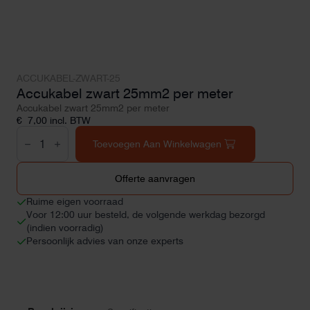
ACCUKABEL-ZWART-25
Accukabel zwart 25mm2 per meter
Accukabel zwart 25mm2 per meter
€
7,00
incl. BTW
Accukabel
zwart
Toevoegen Aan Winkelwagen
25mm2
per
meter
Offerte aanvragen
aantal
Ruime eigen voorraad
Voor 12:00 uur besteld, de volgende werkdag bezorgd
(indien voorradig)
Persoonlijk advies van onze experts