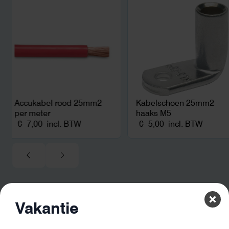
zonnepanelen. Een aa
netcongestie.
Accukabel rood 25mm2
Kabelschoen 25mm2
per meter
haaks M5
€
7,00
incl. BTW
€
5,00
incl. BTW
Vakantie