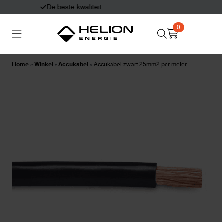
Eerlijk en deskundig advies
0
Search
Thuisbatterijen
Zonnepanelen
for:
Home
»
Winkel
»
Accukabel
»
Accukabel zwart 25mm2 per meter
Laadpalen
Aansluiten,
besturen en meten
Informatie