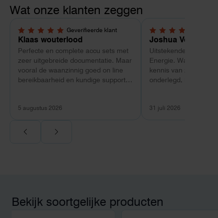
Wat onze klanten zeggen
Geverifieerde klant
Geverif
5,0 van 5 sterren
5,0 van 5 sterren
Klaas wouterlood
Joshua Verdonk
Perfecte en complete accu sets met
Uitstekende ervaring 
zeer uitgebreide documentatie. Maar
Energie. Wat vooral op
vooral de waanzinnig goed on line
kennis van zaken: tec
bereikbaarheid en kundige support
onderlegd, heldere uit
van Toby Doorn maakte voor mij alle
dat aansloot op onze s
verschil.
plaats van een standa
5 augustus 2026
31 juli 2026
Ook de nazorg is uitge
Voor ondernemers extr
wij zaten met een
capaciteitsprobleem.
aansluiting via de ne
betekende een fors be
en hoger vastrecht. Vi
bereikten we hetzelfd
kwart van die kosten, 
Bekijk soortgelijke producten
noodstroom voor de h
en zicht op zelfvoorzi