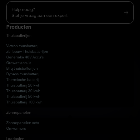
Hulp nodig?
Stel je vraag aan een expert
Producten
Thuisbatterijen
Victron thuisbatterij
Zelfbouw Thuisbatterijen
Generieke 48V Accu’s
Growatt accu’s
Bliq thuisbatterijen
Dyness thuisbatterij
Thermische batterij
Thuisbatterij 20 kwh
Thuisbatterij 30 kwh
Thuisbatterij 50 kwh
Thuisbatterij 100 kwh
Zonnepanelen
Zonnepanelen sets
Omvormers
Laadpalen