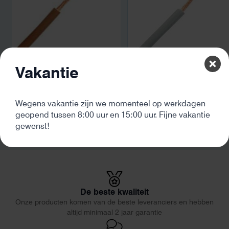
Montagedraad 6mm2
Montagedraad 6mm2 gri
Vakantie
bruin
€
1,90
incl. BTW
€
1,90
incl. BTW
Wegens vakantie zijn we momenteel op werkdagen
geopend tussen 8:00 uur en 15:00 uur. Fijne vakantie
gewenst!
De beste kwaliteit
Onze producten komen van de beste leveranciers en hebben
altijd minimaal 2 jaar garantie