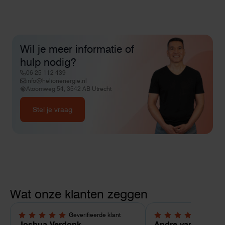
Wil je meer informatie of
hulp nodig?
06 25 112 439
info@helionenergie.nl
Atoomweg 54, 3542 AB Utrecht
Stel je vraag
Wat onze klanten zeggen
Geverifieerde klant
Geverif
5,0 van 5 sterren
4 van 5 sterren
Joshua Verdonk
Andre van Tussen