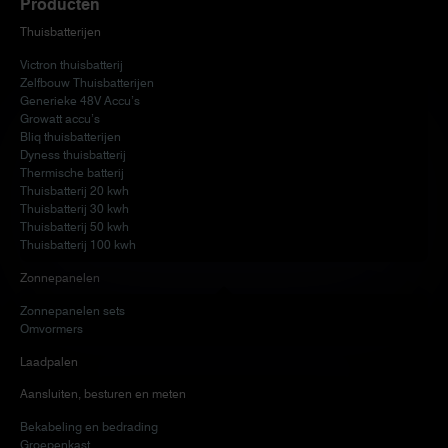
Producten
Thuisbatterijen
Victron thuisbatterij
Zelfbouw Thuisbatterijen
Generieke 48V Accu’s
Growatt accu’s
Bliq thuisbatterijen
Dyness thuisbatterij
Thermische batterij
Thuisbatterij 20 kwh
Thuisbatterij 30 kwh
Thuisbatterij 50 kwh
Thuisbatterij 100 kwh
Zonnepanelen
Zonnepanelen sets
Omvormers
Laadpalen
Aansluiten, besturen en meten
Bekabeling en bedrading
Groepenkast