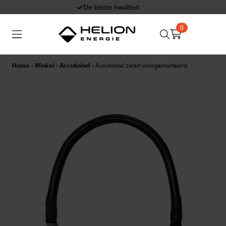
Eerlijk en deskundig advies
0
Search
Thuisbatterijen
Zonnepanelen
for:
Home
»
Winkel
»
Accukabel
»
Accukabel zwart voorgemonteerd
Laadpalen
Aansluiten,
besturen en meten
Informatie