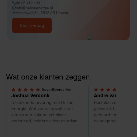
06 25 112 439
info@helionenergie.nl
Atoomweg 54, 3542 AB Utrecht
Stel je vraag
Wat onze klanten zeggen
Geverifieerde klant
Geverif
5,0 van 5 sterren
4 van 5 sterren
Joshua Verdonk
Andre van Tussen
Uitstekende ervaring met Helion
Bestelde zonnepanele
Energie. Wat vooral opvalt is de
geleverd, heeft wel e
kennis van zaken: technisch
geduurd terwijl bij ee
onderlegd, heldere uitleg en advies
de volgende dag al ge
dat aansloot op onze situatie in
Maar verder top en 
plaats van een standaardpakket.
liggend verpakt op bre