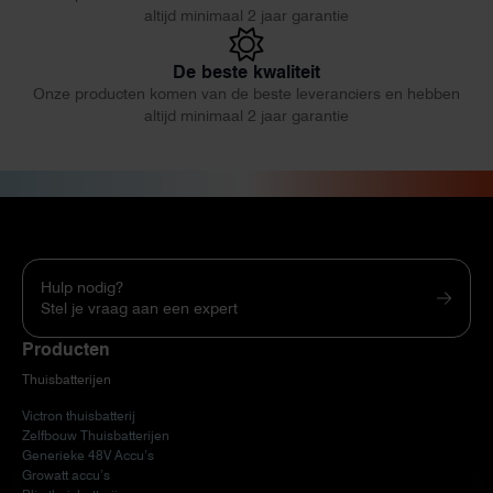
altijd minimaal 2 jaar garantie
De beste kwaliteit
Onze producten komen van de beste leveranciers en hebben
altijd minimaal 2 jaar garantie
Hulp nodig?
Stel je vraag aan een expert
Producten
Thuisbatterijen
Victron thuisbatterij
Zelfbouw Thuisbatterijen
Generieke 48V Accu’s
Growatt accu’s