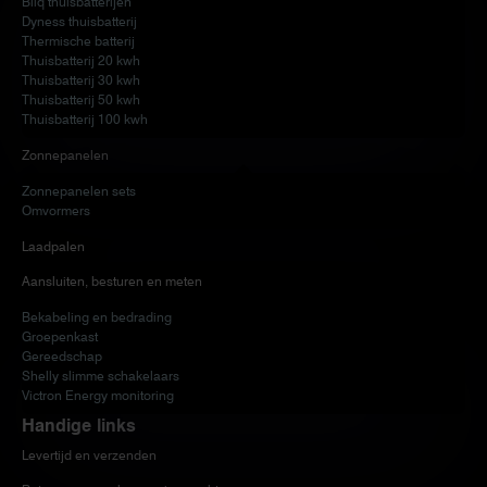
Bliq thuisbatterijen
Dyness thuisbatterij
Thermische batterij
Thuisbatterij 20 kwh
Thuisbatterij 30 kwh
Thuisbatterij 50 kwh
Thuisbatterij 100 kwh
Zonnepanelen
Zonnepanelen sets
Omvormers
Laadpalen
Aansluiten, besturen en meten
Bekabeling en bedrading
Groepenkast
Gereedschap
Shelly slimme schakelaars
Victron Energy monitoring
Handige links
Levertijd en verzenden