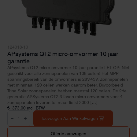
124018-10
APsystems QT2 micro-omvormer 10 jaar
garantie
APsystems QT2 micro-omvormer 10 jaar garantie LET OP: Niet
geschikt voor alle zonnepanelen van 108 cellen! Het MPP
spanningsbereik van de omvormers is 28V-45V. Zonnepanelen
met minimaal 120 cellen werken daarom beter. Bijvoorbeeld
Trina Solar zonnepanelen hebben meestal 120 cellen. De 2de
generatie APSystems QT2 3-fasen micro-omvormers voor 4
zonnepanelen leveren tot maar liefst 2000 […]
€
373,00
incl. BTW
APsystems
QT2
Toevoegen Aan Winkelwagen
micro-
omvormer
10
Offerte aanvragen
jaar