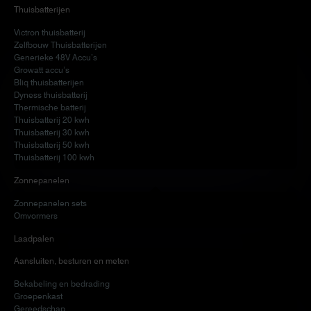
Thuisbatterijen
Victron thuisbatterij
Zelfbouw Thuisbatterijen
Generieke 48V Accu’s
Growatt accu’s
Bliq thuisbatterijen
Dyness thuisbatterij
Thermische batterij
Thuisbatterij 20 kwh
Thuisbatterij 30 kwh
Thuisbatterij 50 kwh
Thuisbatterij 100 kwh
Zonnepanelen
Zonnepanelen sets
Omvormers
Laadpalen
Aansluiten, besturen en meten
Bekabeling en bedrading
Groepenkast
Gereedschap