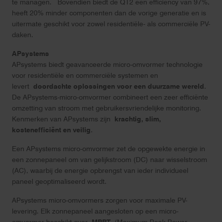
te managen. Bovendien biedt de QT2 een efficiency van 97%,
heeft 20% minder componenten dan de vorige generatie en is
uitermate geschikt voor zowel residentiële- als commerciële PV-
daken.
APsystems
APsystems biedt geavanceerde micro-omvormer technologie
voor residentiële en commerciële systemen en
levert
doordachte oplossingen voor een duurzame wereld
.
De APsystems-micro-omvormer combineert een zeer efficiënte
omzetting van stroom met gebruikersvriendelijke monitoring.
Kenmerken van APsystems zijn
krachtig, slim,
kostenefficiënt en veilig
.
Een APsystems micro-omvormer zet de opgewekte energie in
een zonnepaneel om van gelijkstroom (DC) naar wisselstroom
(AC), waarbij de energie opbrengst van ieder individueel
paneel geoptimaliseerd wordt.
APsystems micro-omvormers zorgen voor maximale PV-
levering. Elk zonnepaneel aangesloten op een micro-
omvormer beschikt over
MPPT
(Maximum Peak Power