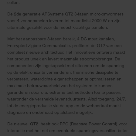
cellen.
De 2de generatie APSystems QT2 3-fasen micro-omvormers
voor 4 zonnepanelen leveren tot maar liefst 2000 W en zijn
uitermate geschikt voor de meest krachtige panelen.
Met het aanpasbare 3-fasen bereik, 4 DC input kanalen,
Encrypted Zigbee Communicatie, profiteert de QT2 van een
compleet nieuwe architectuur. Het innovatieve ontwerp maakt
het product uniek en levert maximale stroomopbrengst. De
componenten zijn ingekapseld met siliconen om de spanning
op de elektronica te verminderen, thermische dissipatie te
verbeteren, waterdichte eigenschappen te optimaliseren en
maximale betrouwbaarheid van het systeem te kunnen
garanderen door o.a. extreme testmethoden toe te passen,
waaronder de versnelde levensduurtests. Altijd toegang, 24/7,
tot de energieproductie via de app en de webportaal maakt
diagnose en onderhoud op afstand mogelijk.
De nieuwe
QT2
heeft ook RPC (Reactive Power Control) voor
interactie met het net om eventuele spanningsverschillen beter