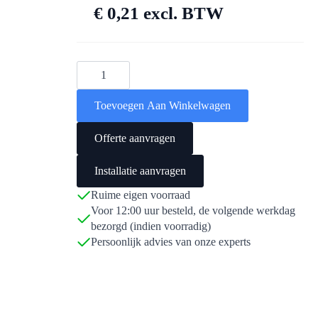
€
0,21
excl. BTW
Batterijpakket
96kWh/24kVA
PRO
normaal
Toevoegen Aan Winkelwagen
aantal
Offerte aanvragen
Installatie aanvragen
Ruime eigen voorraad
Voor 12:00 uur besteld, de volgende werkdag
bezorgd (indien voorradig)
Persoonlijk advies van onze experts