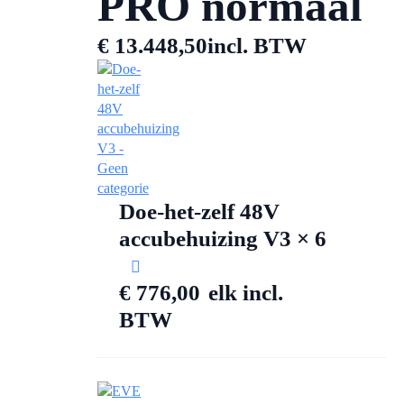
PRO normaal
€
13.448,50
incl. BTW
Doe-het-zelf 48V
accubehuizing V3 × 6
€
776,00
elk
incl.
BTW