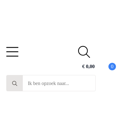
€
0,00
0
Search
for: