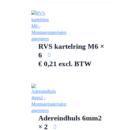
RVS kartelring M6 ×
6
€
0,21
excl. BTW
Adereindhuls 6mm2
× 2