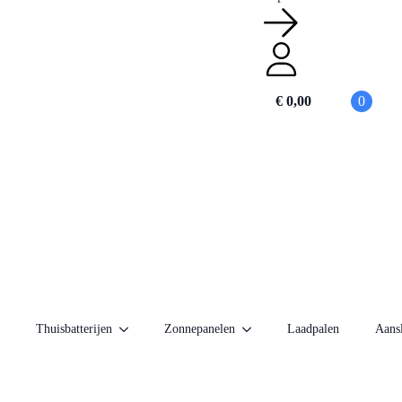
€
0,00
0
Thuisbatterijen
Zonnepanelen
Laadpalen
Aansl