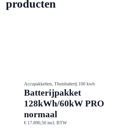
producten
Accupakketten, Thuisbatterij 100 kwh
Batterijpakket
128kWh/60kW PRO
ESS Pr
100 kw
normaal
thuisba
Vi
€
17.890,50
incl. BTW