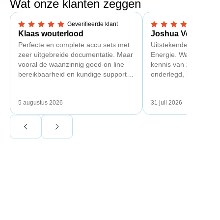
Wat onze klanten zeggen
Geverifieerde klant
Geverif
5,0 van 5 sterren
5,0 van 5 sterren
Klaas wouterlood
Joshua Verdonk
Perfecte en complete accu sets met
Uitstekende ervaring 
zeer uitgebreide documentatie. Maar
Energie. Wat vooral op
vooral de waanzinnig goed on line
kennis van zaken: tec
bereikbaarheid en kundige support
onderlegd, heldere uit
van Toby Doorn maakte voor mij alle
dat aansloot op onze s
verschil.
plaats van een standa
5 augustus 2026
31 juli 2026
Ook de nazorg is uitge
Voor ondernemers extr
wij zaten met een
capaciteitsprobleem.
aansluiting via de ne
betekende een fors be
en hoger vastrecht. Vi
bereikten we hetzelfd
kwart van die kosten, 
noodstroom voor de h
en zicht op zelfvoorzi