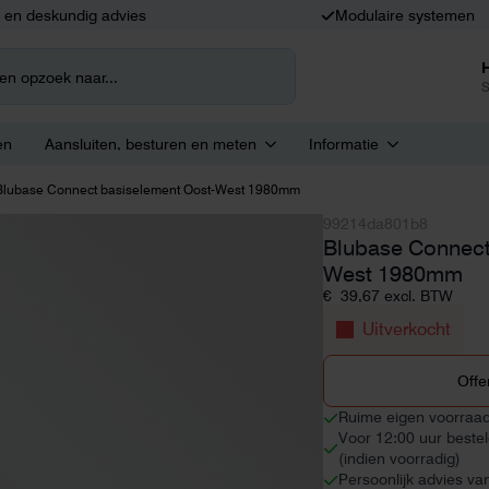
k en deskundig advies
Modulaire systemen
S
en
Aansluiten, besturen en meten
Informatie
Blubase Connect basiselement Oost-West 1980mm
99214da801b8
Blubase Connect
West 1980mm
€
39,67
excl. BTW
Uitverkocht
Offe
Ruime eigen voorraa
Voor 12:00 uur beste
(indien voorradig)
Persoonlijk advies va