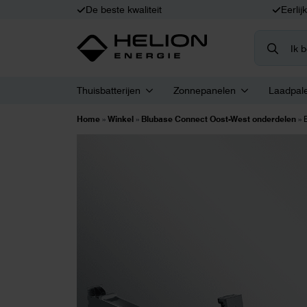
De beste kwaliteit
Eerlij
Search
for:
Thuisbatterijen
Zonnepanelen
Laadpal
Home
»
Winkel
»
Blubase Connect Oost-West onderdelen
»