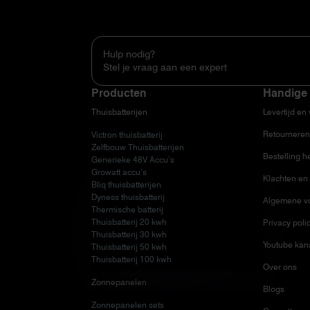
Hulp nodig?
Stel je vraag aan een expert
Producten
Handige 
Thuisbatterijen
Levertijd en
Retourneren
Victron thuisbatterij
Zelfbouw Thuisbatterijen
Bestelling h
Generieke 48V Accu’s
Growatt accu’s
Klachten en 
Bliq thuisbatterijen
Dyness thuisbatterij
Algemene v
Thermische batterij
Thuisbatterij 20 kwh
Privacy poli
Thuisbatterij 30 kwh
Youtube kan
Thuisbatterij 50 kwh
Thuisbatterij 100 kwh
Over ons
Zonnepanelen
Blogs
Zonnepanelen sets