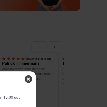
Geverifieerde klant
Geverifieerde kl
5,0 van 5 sterren
5,0 van 5 sterren
Patrick Timmermans
Tom
Zeer tevreden over de snelle
Super service tot zo ver. Goe
service. ik heb al meerdere malen
hulp met uitzoeken van welk
besteld bij Helion energie.
systeem geschikt is. Vragen
worden snel beantwoord
ten
 15:00 uur.