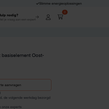
Slimme energieoplossingen
0
Hulp nodig?
tel je vraag aan een expert
 basiselement Oost-
rte aanvragen
d
ld, de volgende werkdag bezorgd
n onze experts