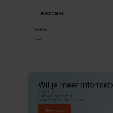
Specificaties
Daktype
Soort
Wil je meer informat
06 25 112 439
info@helionenergie.nl
Atoomweg 54, 3542 AB Utrecht
Stel je vraag